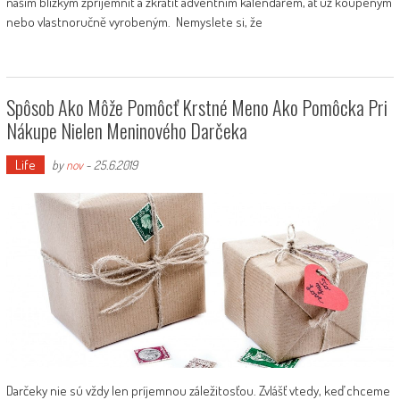
našim blízkým zpříjemnit a zkrátit adventním kalendářem, ať už koupeným
nebo vlastnoručně vyrobeným. Nemyslete si, že
Spôsob Ako Môže Pomôcť Krstné Meno Ako Pomôcka Pri
Nákupe Nielen Meninového Darčeka
Life
by
nov
-
25.6.2019
Darčeky nie sú vždy len príjemnou záležitosťou. Zvlášť vtedy, keď chceme