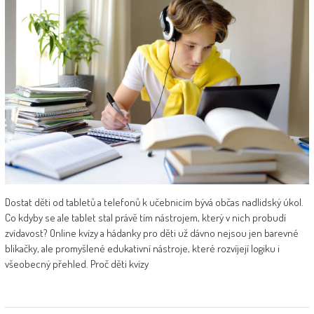
Dostat děti od tabletů a telefonů k učebnicím bývá občas nadlidský úkol.
Co kdyby se ale tablet stal právě tím nástrojem, který v nich probudí
zvídavost? Online kvízy a hádanky pro děti už dávno nejsou jen barevné
blikačky, ale promyšlené edukativní nástroje, které rozvíjejí logiku i
všeobecný přehled. Proč děti kvízy