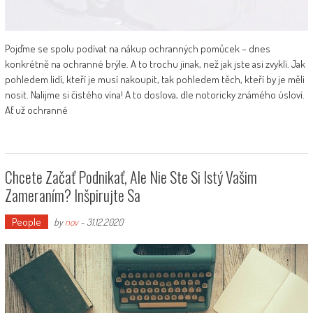
Pojďme se spolu podívat na nákup ochranných pomůcek – dnes
konkrétně na ochranné brýle. A to trochu jinak, než jak jste asi zvyklí. Jak
pohledem lidí, kteří je musí nakoupit, tak pohledem těch, kteří by je měli
nosit. Nalijme si čistého vína! A to doslova, dle notoricky známého úsloví.
Ať už ochranné
Chcete Začať Podnikať, Ale Nie Ste Si Istý Vašim
Zameraním? Inšpirujte Sa
People
by
nov
-
31.12.2020