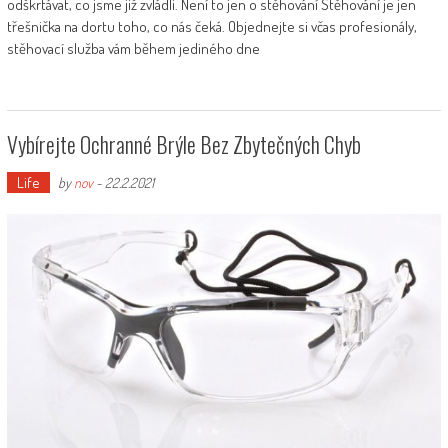
odškrtávat, co jsme již zvládli. Není to jen o stěhování Stěhování je jen
třešnička na dortu toho, co nás čeká. Objednejte si včas profesionály,
stěhovací služba vám během jediného dne
Vybírejte Ochranné Brýle Bez Zbytečných Chyb
Life
by
nov
-
22.2.2021