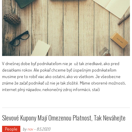
V dnešnej dobe byť podnikateľom nie je už tak zriedkavé, ako pred
desiatkami rokov. Ale pokiaľ chceme byť úspešným podnikateľom
musíme pre to robiť viac ako ostatní, ako vo všetkom. Je všeobecne
známe že začať podnikať už nie je tak zložité. Máme otvorené možnosti,
internet plný nápadov, nekonečný zdroj informácii, stačí
Slevové Kupony Mají Omezenou Platnost, Tak Neváhejte
People
by
nov
-
8.5.2020