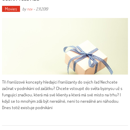
Movies
by
nov
-
2.11.2019
Tři franšízové koncepty hledající franšízanty do svých řad Nechcete
začínat v podnikání od začátku? Chcete vstoupit do světa byznysu už s
fungující značkou, která má své klienty a která má své místo na trhu? I
když se to mnohým zdá být nereálné, není to nereálné ani náhodou.
Dnes totiž existuje podnikání