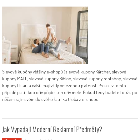
Slevové kupóny většiny e-shopů (slevové kupony Kärcher, slevové
kupony MALL, slevové kupony Bibloo, slevové kupony Footshop, slevové
kupony Datart a další) mají vždy omezenou platnost. Proto i v tomto
případě platí- kdo dřív přijde, ten dřív mele. Pokud tedy budete toužit po
něčem zajímavém do svého šatníku třeba z e-shopu
Jak Vypadají Moderní Reklamní Předměty?