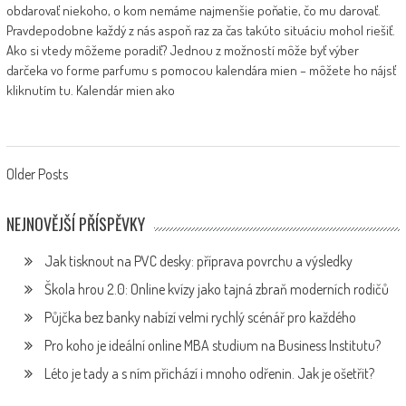
obdarovať niekoho, o kom nemáme najmenšie poňatie, čo mu darovať.
Pravdepodobne každý z nás aspoň raz za čas takúto situáciu mohol riešiť.
Ako si vtedy môžeme poradiť? Jednou z možností môže byť výber
darčeka vo forme parfumu s pomocou kalendára mien – môžete ho nájsť
kliknutím tu. Kalendár mien ako
Posts
Older Posts
navigation
NEJNOVĚJŠÍ PŘÍSPĚVKY
Jak tisknout na PVC desky: příprava povrchu a výsledky
Škola hrou 2.0: Online kvízy jako tajná zbraň moderních rodičů
Půjčka bez banky nabízí velmi rychlý scénář pro každého
Pro koho je ideální online MBA studium na Business Institutu?
Léto je tady a s ním přichází i mnoho odřenin. Jak je ošetřit?