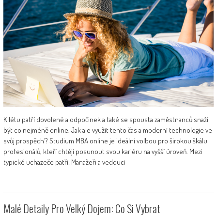
K létu patří dovolené a odpočinek a také se spousta zaměstnanců snaží
být co nejméně online. Jak ale využít tento čas a moderní technologie ve
svůj prospěch‘? Studium MBA online je ideální volbou pro širokou škálu
profesionálů, kteří chtějí posunout svou kariéru na vyšší úroveň. Mezi
typické uchazeče patří: Manažeři a vedoucí
Malé Detaily Pro Velký Dojem: Co Si Vybrat