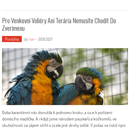
Pro Venkovní Voliéry Ani Terária Nemusíte Chodit Do
Zverimexu
Poradna
by
nov
-
30.8.2021
Doba karanténní nás donutila k jednomu kroku, a sice k pořízení
domácího mazlíčka. A i když jsme národem pejskařů a kočkomilů, ve
skutečnosti se zájem strhl o zcela jiné druhy zvířat. V potaz se totiž nyní