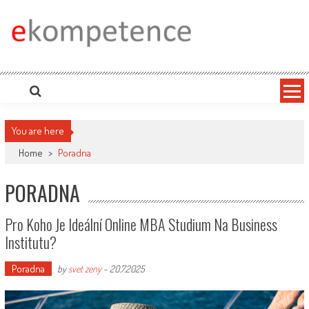
Skip
to
content
Ekompetence
eKompetence web spol. Press Media. Vydáme vaše tiskové zprávy na zpravodajských
portálech. Press Media. Kde vydat Tiskovou zprávu? Na portále eKompetence
You are here
Home
>
Poradna
PORADNA
Pro Koho Je Ideální Online MBA Studium Na Business
Institutu?
Poradna
by
svet zeny
-
20.7.2025