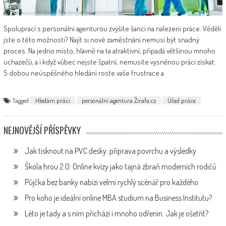
Spoluprací s personální agenturou zvýšíte šanci na nalezení práce. Věděli
jste o této možnosti? Najít si nové zaměstnání nemusí být snadný
proces. Na jedno místo, hlavně na ta atraktivní, připadá většinou mnoho
uchazečů, a i když vůbec nejste špatní, nemusíte vysněnou práci získat.
S dobou neúspěšného hledání roste vaše frustrace a
Tagged
Hledám práci
personální agentura Žirafa.cz
Úřad práce
NEJNOVĚJŠÍ PŘÍSPĚVKY
Jak tisknout na PVC desky: příprava povrchu a výsledky
Škola hrou 2.0: Online kvízy jako tajná zbraň moderních rodičů
Půjčka bez banky nabízí velmi rychlý scénář pro každého
Pro koho je ideální online MBA studium na Business Institutu?
Léto je tady a s ním přichází i mnoho odřenin. Jak je ošetřit?