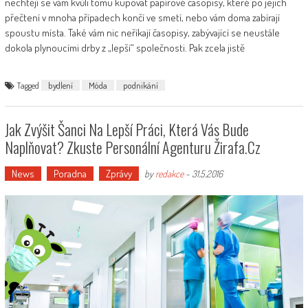
nechtějí se vám kvůli tomu kupovat papírové časopisy, které po jejich
přečtení v mnoha případech končí ve smetí, nebo vám doma zabírají
spoustu místa. Také vám nic neříkají časopisy, zabývající se neustále
dokola plynoucími drby z „lepší“ společnosti. Pak zcela jistě
Tagged
bydlení
Móda
podnikání
Jak Zvýšit Šanci Na Lepší Práci, Která Vás Bude
Naplňovat? Zkuste Personální Agenturu Žirafa.cz
News
Poradna
Zprávy
by
redakce
-
31.5.2016