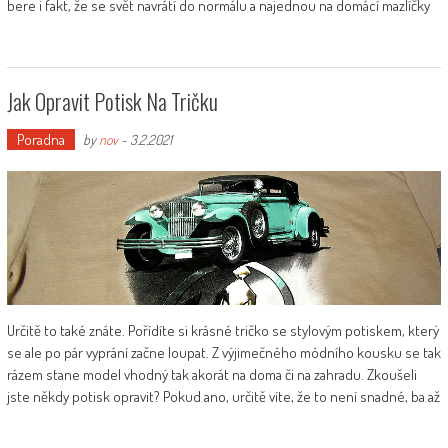
bere i fakt, že se svět navrátí do normálu a najednou na domácí mazlíčky
Jak Opravit Potisk Na Tričku
Poradna
by
nov
-
3.2.2021
Určitě to také znáte. Pořídíte si krásné tričko se stylovým potiskem, který
se ale po pár vyprání začne loupat. Z výjimečného módního kousku se tak
rázem stane model vhodný tak akorát na doma či na zahradu. Zkoušeli
jste někdy potisk opravit? Pokud ano, určitě víte, že to není snadné, ba až