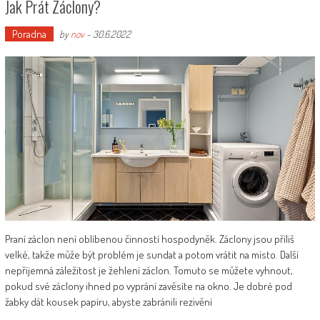
Jak Prát Záclony?
Poradna
by
nov
-
30.6.2022
Praní záclon není oblíbenou činností hospodyněk. Záclony jsou příliš
velké, takže může být problém je sundat a potom vrátit na místo. Další
nepříjemná záležitost je žehlení záclon. Tomuto se můžete vyhnout,
pokud své záclony ihned po vyprání zavěsíte na okno. Je dobré pod
žabky dát kousek papíru, abyste zabránili rezivění