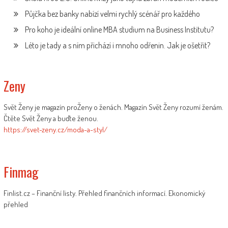
Půjčka bez banky nabízí velmi rychlý scénář pro každého
Pro koho je ideální online MBA studium na Business Institutu?
Léto je tady a s ním přichází i mnoho odřenin. Jak je ošetřit?
Zeny
Svět Ženy je magazín proŽeny o ženách. Magazín Svět Ženy rozumí ženám.
Čtěte Svět Ženy a buďte ženou.
https://svet-zeny.cz/moda-a-styl/
Finmag
Finlist.cz – Finanční listy. Přehled finančních informací. Ekonomický
přehled