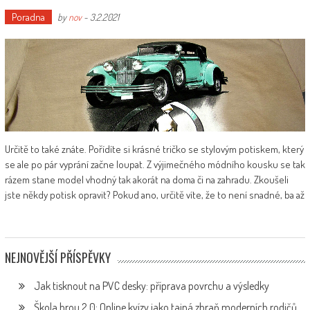
Poradna
by
nov
-
3.2.2021
Určitě to také znáte. Pořídíte si krásné tričko se stylovým potiskem, který
se ale po pár vyprání začne loupat. Z výjimečného módního kousku se tak
rázem stane model vhodný tak akorát na doma či na zahradu. Zkoušeli
jste někdy potisk opravit? Pokud ano, určitě víte, že to není snadné, ba až
NEJNOVĚJŠÍ PŘÍSPĚVKY
Jak tisknout na PVC desky: příprava povrchu a výsledky
Škola hrou 2.0: Online kvízy jako tajná zbraň moderních rodičů