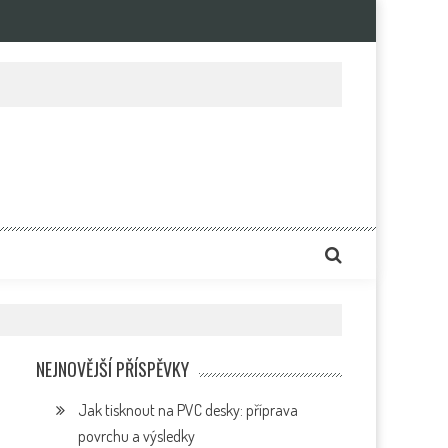
e
NEJNOVĚJŠÍ PŘÍSPĚVKY
Jak tisknout na PVC desky: příprava
povrchu a výsledky