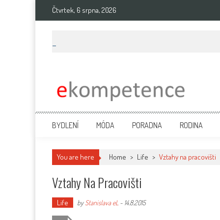
Skip
Čtvrtek, 6 srpna, 2026
to
content
Ekompetence
eKompetence web spol. Press Media. Vydáme vaše tiskové zprávy na 
BYDLENÍ
MÓDA
PORADNA
RODINA
You are here
Home
>
Life
>
Vztahy na pracovišti
Vztahy Na Pracovišti
Life
by
Stanislava eL
-
14.8.2015