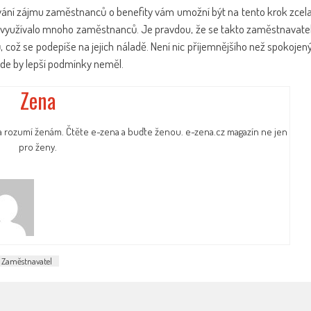
ování zájmu zaměstnanců o benefity vám umožní být na tento krok zcel
tou využívalo mnoho zaměstnanců. Je pravdou, že se takto zaměstnavate
, což se podepíše na jejich náladě. Není nic příjemnějšího než spokojen
nde by lepší podmínky neměl.
Zena
a rozumí ženám. Čtěte e-zena a buďte ženou. e-zena.cz magazín ne jen
pro ženy.
Zaměstnavatel