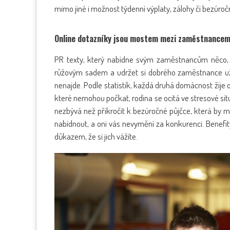
mimo jiné i možnost týdenní výplaty, zálohy či bezúroč
Online dotazníky jsou mostem mezi zaměstnance
PR texty, který nabídne svým zaměstnancům něco, c
růžovým sadem a udržet si dobrého zaměstnance už z
nenajde. Podle statistik, každá druhá domácnost žije 
které nemohou počkat, rodina se ocitá ve stresové sit
nezbývá než přikročit k bezúročné půjčce, která by m
nabídnout, a oni vás nevymění za konkurenci. Benefi
důkazem, že si jich vážíte.