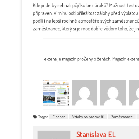
Kde jinde by sehnali půjčku bez úroků? Možnost test
připraven. V minulosti příležitost zálohy před výpla
podílí i na lepší rodinné atmosféře svých zaměstnanců
zaměstnanec, který si je moc dobře vědom toho, že ji
e-zena je magazín proŽeny o ženách. Magazín e-zen
Tagged
Finance
Vztahy na pracovišti
Zaměstnanec
Stanislava EL