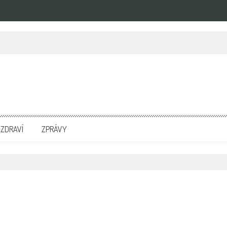
zpravodajských portálech. Press Media. Kde vydat Tiskovou zprávu? Na portále eKompetenc
ZDRAVÍ
ZPRÁVY