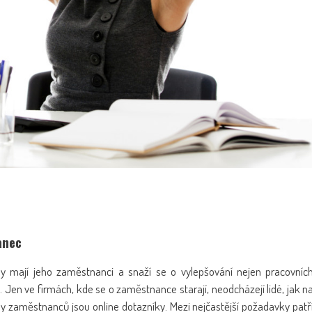
anec
y mají jeho zaměstnanci a snaží se o vylepšování nejen pracovníc
Jen ve firmách, kde se o zaměstnance starají, neodcházejí lidé, jak n
eby zaměstnanců jsou online dotazníky. Mezi nejčastější požadavky patř