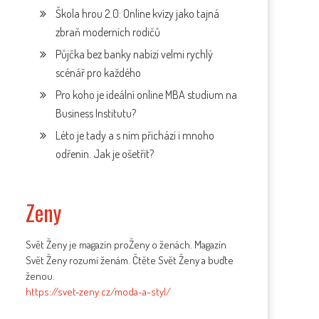
Škola hrou 2.0: Online kvízy jako tajná
zbraň moderních rodičů
Půjčka bez banky nabízí velmi rychlý
scénář pro každého
Pro koho je ideální online MBA studium na
Business Institutu?
Léto je tady a s ním přichází i mnoho
odřenin. Jak je ošetřit?
Zeny
Svět Ženy je magazín proŽeny o ženách. Magazín
Svět Ženy rozumí ženám. Čtěte Svět Ženy a buďte
ženou.
https://svet-zeny.cz/moda-a-styl/