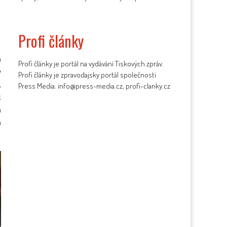
Profi články
a
Profi články je portál na vydávání Tiskových zpráv.
y
Profi články je zpravodajsky portál společnosti
,
Press Media. info@press-media.cz, profi-clanky.cz
k
m
a