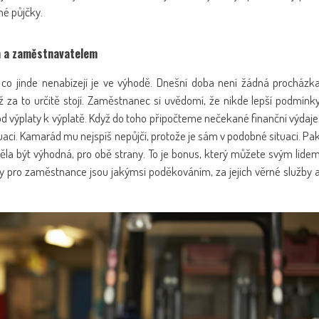
né půjčky.
m a zaměstnavatelem
o jinde nenabízejí je ve výhodě. Dnešní doba není žádná procházk
a to určitě stojí. Zaměstnanec si uvědomí, že nikde lepší podmínk
od výplaty k výplatě. Když do toho připočteme nečekané finanční výdaje
uaci. Kamarád mu nejspíš nepůjčí, protože je sám v podobné situaci. Pa
ěla být výhodná, pro obě strany. To je bonus, který můžete svým lide
ty pro zaměstnance jsou jakýmsi poděkováním, za jejich věrné služby 