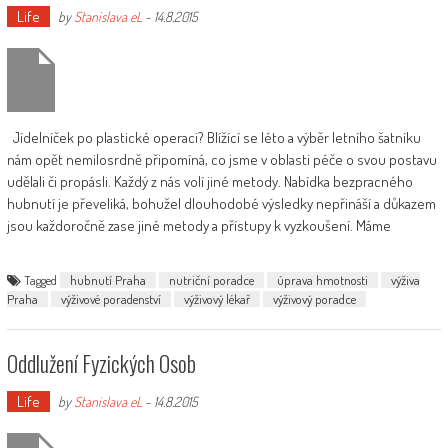
Life
by
Stanislava eL
-
14.8.2015
Jídelníček po plastické operaci? Blížící se léto a výběr letního šatníku
nám opět nemilosrdně připomíná, co jsme v oblasti péče o svou postavu
udělali či propásli. Každý z nás volí jiné metody. Nabídka bezpracného
hubnutí je převeliká, bohužel dlouhodobé výsledky nepřináší a důkazem
jsou každoročně zase jiné metody a přístupy k vyzkoušení. Máme
Tagged
hubnutí Praha
nutriční poradce
úprava hmotnosti
výživa
Praha
výživové poradenství
výživový lékař
výživový poradce
Oddlužení Fyzických Osob
Life
by
Stanislava eL
-
14.8.2015