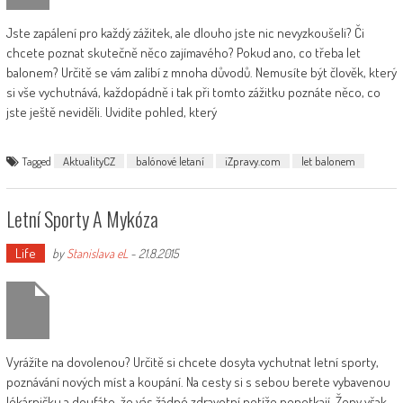
Jste zapálení pro každý zážitek, ale dlouho jste nic nevyzkoušeli? Či
chcete poznat skutečně něco zajímavého? Pokud ano, co třeba let
balonem? Určitě se vám zalíbí z mnoha důvodů. Nemusíte být člověk, který
si vše vychutnává, každopádně i tak při tomto zážitku poznáte něco, co
jste ještě neviděli. Uvidíte pohled, který
Tagged
AktualityCZ
balónové letaní
iZpravy.com
let balonem
Letní Sporty A Mykóza
Life
by
Stanislava eL
-
21.8.2015
Vyrážíte na dovolenou? Určitě si chcete dosyta vychutnat letní sporty,
poznávání nových míst a koupání. Na cesty si s sebou berete vybavenou
lékárničku a doufáte, že vás žádné zdravotní potíže nepotkají. Ženy však