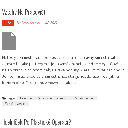
Vztahy Na Pracovišti
Life
by
Stanislava eL
-
14.8.2015
PR texty – zaměstnavatel versus zaměstnanec Správný zaměstnavatel se
zajímá o to, jaké potřeby mají jeho zaměstnanci a snaží se o vylepšování
nejen pracovních podmínek, ale také bonusy, které jim může nabídnout.
Jen ve firmách, kde se o zaměstnance starají, neodcházejí lidé, jak na
běžícím pásu. Mezi jednu z možností, jak zjistit
Tagged
Finance
Vztahy na pracovišti
Zaměstnanec
Zaměstnavatel
Jídelníček Po Plastické Operaci?