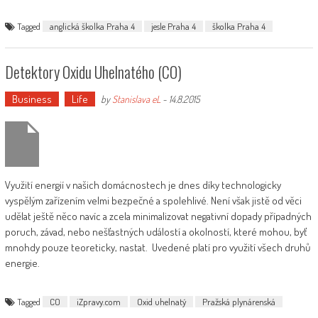
Tagged
anglická školka Praha 4
jesle Praha 4
školka Praha 4
Detektory Oxidu Uhelnatého (CO)
Business
Life
by
Stanislava eL
-
14.8.2015
Využití energií v našich domácnostech je dnes díky technologicky
vyspělým zařízením velmi bezpečné a spolehlivé. Není však jistě od věci
udělat ještě něco navíc a zcela minimalizovat negativní dopady případných
poruch, závad, nebo nešťastných událostí a okolností, které mohou, byť
mnohdy pouze teoreticky, nastat. Uvedené platí pro využití všech druhů
energie.
Tagged
CO
iZpravy.com
Oxid uhelnatý
Pražská plynárenská