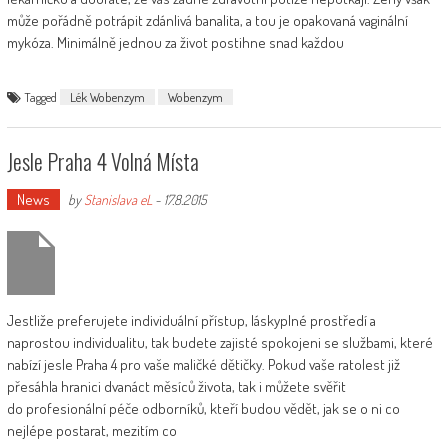
může pořádně potrápit zdánlivá banalita, a tou je opakovaná vaginální
mykóza. Minimálně jednou za život postihne snad každou
Tagged
Lék Wobenzym
Wobenzym
Jesle Praha 4 Volná Místa
News
by
Stanislava eL
-
17.8.2015
Jestliže preferujete individuální přístup, láskyplné prostředí a
naprostou individualitu, tak budete zajisté spokojeni se službami, které
nabízí jesle Praha 4 pro vaše maličké dětičky. Pokud vaše ratolest již
přesáhla hranici dvanáct měsíců života, tak i můžete svěřit
do profesionální péče odborníků, kteří budou vědět, jak se o ni co
nejlépe postarat, mezitím co