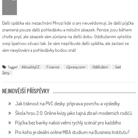
Další splátka vás nezachrání Mnozí lidé si ani neuvědomují, že další půjčka
znamená pouze další pohledávku a měsíční závazek. Peníze jsou během
chvíle pryč, ale závazek vám zůstane na delší dobu. Oddlužením vyřešíte
svoji špatnou situaci tak, že vám nepřibude další splátka, ale zastaví se
vám navyšování a pohledávky budou znát
Tagged
AktualityCZ
Finance
iZpravy.com
Oddlužení
Svet
Zeny
NEJNOVĚJŠÍ PŘÍSPĚVKY
Jak tisknout na PVC desky: příprava povrchu a výsledky
Škola hrou 2.0: Online kvízy jako tajná zbraň moderních rodičů
Půjčka bez banky nabízí velmi rychlý scénář pro každého
Pro koho je ideální online MBA studium na Business Institutu?