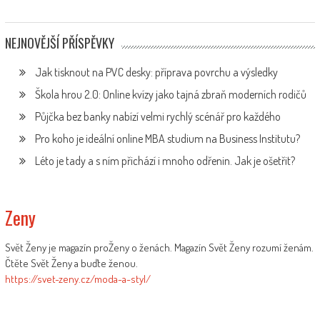
NEJNOVĚJŠÍ PŘÍSPĚVKY
Jak tisknout na PVC desky: příprava povrchu a výsledky
Škola hrou 2.0: Online kvízy jako tajná zbraň moderních rodičů
Půjčka bez banky nabízí velmi rychlý scénář pro každého
Pro koho je ideální online MBA studium na Business Institutu?
Léto je tady a s ním přichází i mnoho odřenin. Jak je ošetřit?
Zeny
Svět Ženy je magazín proŽeny o ženách. Magazín Svět Ženy rozumí ženám.
Čtěte Svět Ženy a buďte ženou.
https://svet-zeny.cz/moda-a-styl/