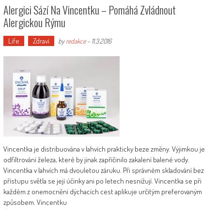
Alergici Sází Na Vincentku – Pomáhá Zvládnout
Alergickou Rýmu
Life
Zdraví
by
redakce
-
11.3.2016
Vincentka je distribuována v lahvích prakticky beze změny. Výjimkou je
odfiltrování železa, které by jinak zapříčinilo zakalení balené vody.
Vincentka v lahvích má dvouletou záruku. Při správném skladování bez
přístupu světla se její účinky ani po letech nesnižují. Vincentka se při
každém z onemocnění dýchacích cest aplikuje určitým preferovaným
způsobem. Vincentku