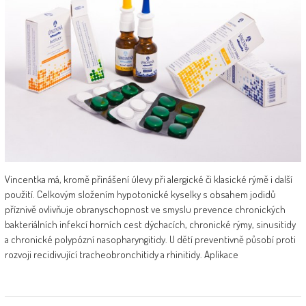
Vincentka má, kromě přinášení úlevy při alergické či klasické rýmě i další
použití. Celkovým složením hypotonické kyselky s obsahem jodidů
příznivě ovlivňuje obranyschopnost ve smyslu prevence chronických
bakteriálních infekcí horních cest dýchacích, chronické rýmy, sinusitidy
a chronické polypózní nasopharyngitidy. U dětí preventivně působí proti
rozvoji recidivující tracheobronchitidy a rhinitidy. Aplikace