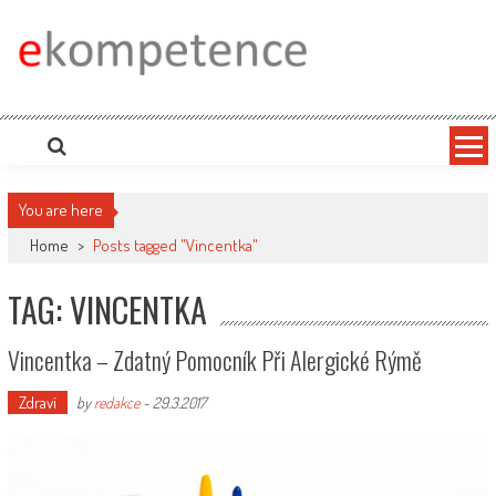
Skip
to
content
Ekompetence
eKompetence web spol. Press Media. Vydáme vaše tiskové zprávy na zpravodajských
portálech. Press Media. Kde vydat Tiskovou zprávu? Na portále eKompetence
You are here
Home
>
Posts tagged "Vincentka"
TAG: VINCENTKA
Vincentka – Zdatný Pomocník Při Alergické Rýmě
Zdraví
by
redakce
-
29.3.2017