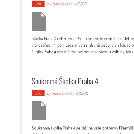
Life
by
Stanislava eL
-
1.3.2015
Školka Praha 4 reference Prostředí, ve kterém naše děti vyrů
v prostředí milých, vzdělaných a hlavně pečujících lidí, t
školka Praha 4 pro vašeho potomka správnou volbou, tak u
Soukromá Školka Praha 4
Life
by
Stanislava eL
-
5.8.2014
Soukromá školka Praha 4 se těší na vaše potomky Přemýšlí