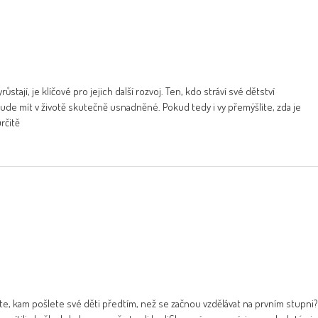
stají, je klíčové pro jejich další rozvoj. Ten, kdo stráví své dětství
o bude mít v životě skutečně usnadněné. Pokud tedy i vy přemýšlíte, zda je
rčitě
te, kam pošlete své děti předtím, než se začnou vzdělávat na prvním stupni?