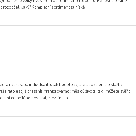
být poměrně velkým zásahem do rodinného rozpočtu. Naštěstí se nabízí
at rozpočet. Jaký? Kompletní sortiment za nízké
ředí a naprostou individualitu, tak budete zajisté spokojeni se službami,
aše ratolest již přesáhla hranici dvanáct měsíců života, tak i můžete svěřit
e o ni co nejlépe postarat, mezitím co