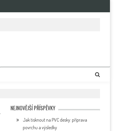
e
NEJNOVĚJŠÍ PŘÍSPĚVKY
Jak tisknout na PVC desky: příprava
povrchu a výsledky