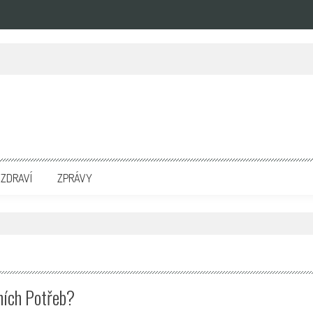
zpravodajských portálech. Press Media. Kde vydat Tiskovou zprávu? Na portále eKompetenc
ZDRAVÍ
ZPRÁVY
"
ních Potřeb?