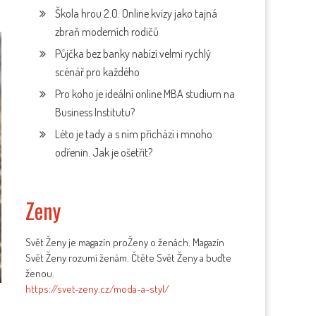
Škola hrou 2.0: Online kvízy jako tajná
zbraň moderních rodičů
Půjčka bez banky nabízí velmi rychlý
scénář pro každého
Pro koho je ideální online MBA studium na
Business Institutu?
Léto je tady a s ním přichází i mnoho
odřenin. Jak je ošetřit?
Zeny
Svět Ženy je magazín proŽeny o ženách. Magazín
Svět Ženy rozumí ženám. Čtěte Svět Ženy a buďte
ženou.
https://svet-zeny.cz/moda-a-styl/