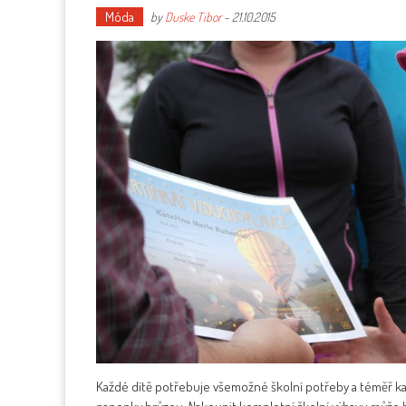
Móda
by
Duske Tibor
-
21.10.2015
Každé dítě potřebuje všemožné školní potřeby a téměř ka