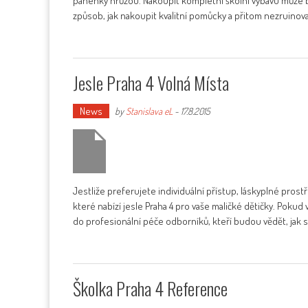
panenky hrůzou. Nakoupit kompletní školní výbavu může 
způsob, jak nakoupit kvalitní pomůcky a přitom nezruinov
Jesle Praha 4 Volná Místa
News
by
Stanislava eL
-
17.8.2015
Jestliže preferujete individuální přístup, láskyplné prost
které nabízí jesle Praha 4 pro vaše maličké dětičky. Pokud v
do profesionální péče odborníků, kteří budou vědět, jak s
Školka Praha 4 Reference