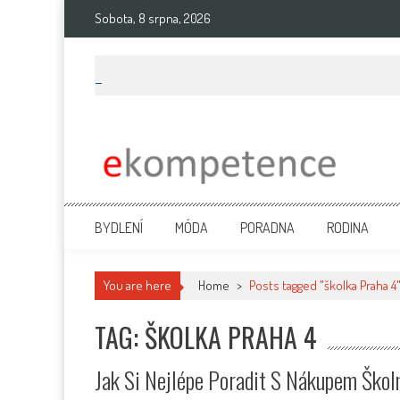
Skip
Sobota, 8 srpna, 2026
to
content
Ekompetence
eKompetence web spol. Press Media. Vydáme vaše tiskové zprávy na 
BYDLENÍ
MÓDA
PORADNA
RODINA
You are here
Home
>
Posts tagged "školka Praha 4
TAG: ŠKOLKA PRAHA 4
Jak Si Nejlépe Poradit S Nákupem Škol