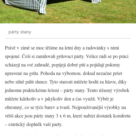
párty stany
Právě v zimě se moc těšíme na letní dny a radovánky s nimi
spojené. Češi si zamilovali grilovací párty. Velice rádi se po práci
scházejí na své zahradě, popíjejí dobré pití a pojídají pokrmy
upravené na grilu. Pohoda na výbornou, dokud nezačne pršet
nebo silně pálit slunce. Tyto starosti můžete hodit za hlavu, díky
jednomu praktickému řešení – párty stany. Tento úžasný výrobek
můžete kdekoliv a v jakýkoliv den a čas využít. Výběr je
ohromný, co se týče barev a tvarů. Nejpoužívanější výrobky na
větší akce jsou párty stany 3 x 6 m, které nabízí dostatek komfortu
– estetický doplněk vaší party.