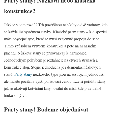
Párty stany! Nůžková nebo klasická
konstrukce?
Jaký je v tom rozdíl? Trh povětšinou nabízí tyto dvě varianty, kde
se každá liší systémem stavby. Klasické párty stany – k dispozici
máte obyčejné tyče, které se musí vzájemně propojit do sebe.
Tímto způsobem vytvoříte konstrukci a poté na ni nasadíte
plachtu. Nůžkové stany se přirovnávají k harmonice.
Jednoduchým pohybem je roztáhnete na čtyřech stranách a
konstrukce stojí. Stejně jednoduchá je i demontáž nůžkových
stanů.
Párty stany
nůžkového typu jsou na sestrojení jednodušší,
ale musíte počítat s vyšší pořizovací cenou. Lze si pořídit i stany,
jež se ukotvují kotvícími lany, ideální do míst, kde pravidelně
fouká silný vítr.
Párty stany! Budeme objednávat