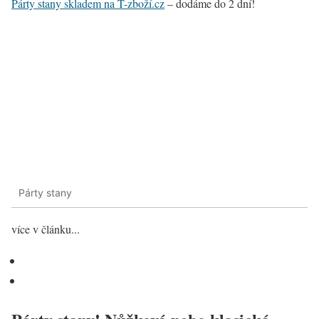
Párty stany skladem na T-zboží.cz
– dodáme do 2 dní!
Párty stany
více v článku...