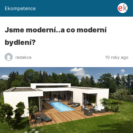
Ekompetence
Jsme moderní..a co moderní
bydlení?
redakce
10 roky ago