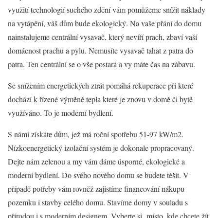
využití technologií suchého zdění vám pomůžeme snížit náklady
na vytápění, váš dům bude ekologický. Na vaše přání do domu
nainstalujeme centrální vysavač, který nevíří prach, zbaví vaší
domácnost prachu a pylu. Nemusíte vysavač tahat z patra do
patra. Ten centrální se o vše postará a vy máte čas na zábavu.
Se snížením energetických ztrát pomáhá rekuperace při které
dochází k řízené výměně tepla které je znovu v domě či bytě
využíváno. To je moderní bydlení.
S námi získáte dům, jež má roční spotřebu 51-97 kW/m2.
Nízkoenergetický izolační systém je dokonale propracovaný.
Dejte nám zelenou a my vám dáme úsporné, ekologické a
moderní bydlení
. Do svého nového domu se budete těšit. V
případě potřeby vám rovněž zajistíme financování nákupu
pozemku i stavby celého domu. Stavíme domy v souladu s
přírodou i s moderním designem. Vyberte si místo, kde chcete žít