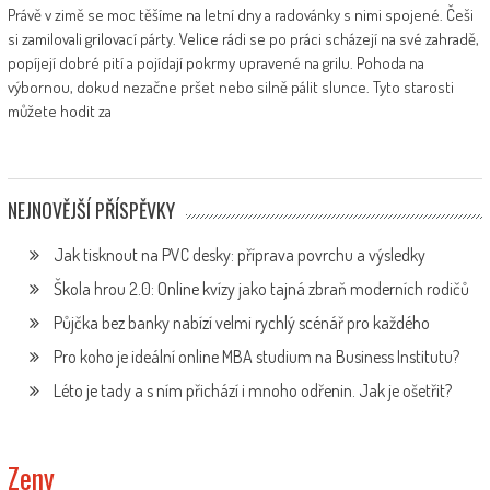
Právě v zimě se moc těšíme na letní dny a radovánky s nimi spojené. Češi
si zamilovali grilovací párty. Velice rádi se po práci scházejí na své zahradě,
popíjejí dobré pití a pojídají pokrmy upravené na grilu. Pohoda na
výbornou, dokud nezačne pršet nebo silně pálit slunce. Tyto starosti
můžete hodit za
NEJNOVĚJŠÍ PŘÍSPĚVKY
Jak tisknout na PVC desky: příprava povrchu a výsledky
Škola hrou 2.0: Online kvízy jako tajná zbraň moderních rodičů
Půjčka bez banky nabízí velmi rychlý scénář pro každého
Pro koho je ideální online MBA studium na Business Institutu?
Léto je tady a s ním přichází i mnoho odřenin. Jak je ošetřit?
Zeny