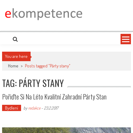
Skip
to
content
Ekompetence
eKompetence web spol. Press Media. Vydáme vaše tiskové zprávy na zpravodajských
portálech. Press Media. Kde vydat Tiskovou zprávu? Na portále eKompetence
You are here
Home
>
Posts tagged "Párty stany"
TAG: PÁRTY STANY
Pořiďte Si Na Léto Kvalitní Zahradní Párty Stan
Bydlení
by
redakce
-
23.2.2017