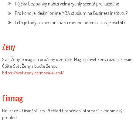
Půjčka bez banky nabízí velmi rychlý scénář pro každého
Pro koho je ideální online MBA studium na Business Institutu?
Léto je tady a s ním přichází i mnoho odřenin. Jak je ošetřit?
Zeny
Svět Ženy je magazín proŽeny o ženách. Magazín Svět Ženy rozumí ženám.
Čtěte Svět Ženy a buďte ženou.
https://svet-zeny.cz/moda-a-styl/
Finmag
Finlist.cz – Finanční listy. Přehled finančních informací. Ekonomický
přehled