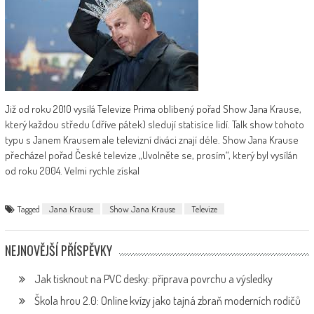
Již od roku 2010 vysílá Televize Prima oblíbený pořad Show Jana Krause,
který každou středu (dříve pátek) sledují statisíce lidí. Talk show tohoto
typu s Janem Krausem ale televizní diváci znají déle. Show Jana Krause
přecházel pořad České televize „Uvolněte se, prosím“, který byl vysílán
od roku 2004. Velmi rychle získal
Tagged
Jana Krause
Show Jana Krause
Televize
NEJNOVĚJŠÍ PŘÍSPĚVKY
Jak tisknout na PVC desky: příprava povrchu a výsledky
Škola hrou 2.0: Online kvízy jako tajná zbraň moderních rodičů