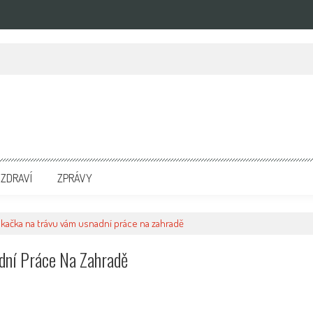
zpravodajských portálech. Press Media. Kde vydat Tiskovou zprávu? Na portále eKompetenc
ZDRAVÍ
ZPRÁVY
kačka na trávu vám usnadní práce na zahradě
dní Práce Na Zahradě