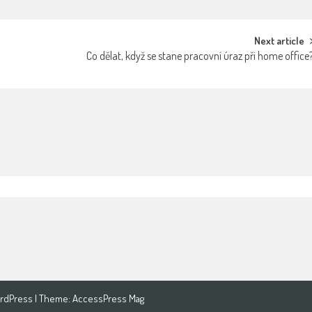
Next article
Co dělat, když se stane pracovní úraz při home office
rdPress
| Theme:
AccessPress Mag