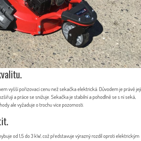
valitu.
m vyšší pořizovací cenu než sekačka elektrická. Důvodem je právě jej
zšiřují a práce se snižuje. Sekačka je stabilní a pohodlně se s ní seká,
ody ale vyžaduje o trochu více pozornosti.
it.
ybuje od 1,5 do 3 kW, což představuje výrazný rozdíl oproti elektrickým