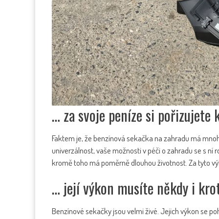
… za svoje peníze si pořizujete k
Faktem je, že benzínová sekačka na zahradu má mnohe
univerzálnost, vaše možnosti v péči o zahradu se s ní ro
kromě toho má poměrně dlouhou životnost. Za tyto výh
… její výkon musíte někdy i krot
Benzínové sekačky jsou velmi živé. Jejich výkon se poh