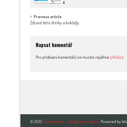
Post
Previous article
Zdravé letní drinky a koktejly
navigation
Napsat komentář
Pro přidávání komentářů se musíte nejdříve
přihlásit
.
Powered by
Wo
© 2026
Ekompetence - info@press-media.cz