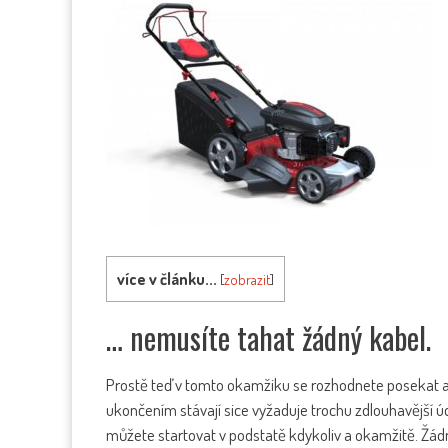
více v článku...
[
zobrazit
]
… nemusíte tahat žádný kabel.
Prostě teď v tomto okamžiku se rozhodnete posekat a
ukončením stávají sice vyžaduje trochu zdlouhavější úd
můžete startovat v podstatě kdykoliv a okamžitě. Žád