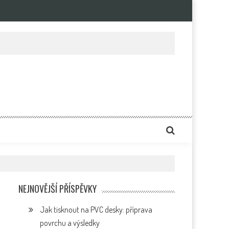
e
NEJNOVĚJŠÍ PŘÍSPĚVKY
Jak tisknout na PVC desky: příprava
povrchu a výsledky