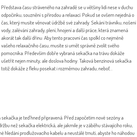
Představa času stráveného na zahradě se u většiny lidí nese v duchu
odpočinku, souznění s přírodou a relaxací. Pokud se ovšem nejedná o
čas, který musíte věnovat údržbě své zahrady. Sekání trávníku, nošení
vody, zalévání zahrady, plení, hnojení a další práce, která znamená
akorát tak další dřinu. Aby tento pracovní čas spolkl co nejméně
vašeho relaxačního času, musíte si umět správně zvolit svého
pomocníka. Především dobře vybraná sekačka na trávu dokáže
ušetřit nejen minuty, ale doslova hodiny. Taková benzínová sekačka
totiž dokáže z fleku posekat i rozměrnou zahradu, neboť…
 sekačka je teď hned připravená. Před započetím nové sezóny a
ržbu než sekačka elektrická, ale jakmile je v záběhu stávajícího roku,
né hledání prodlužovacího kabelu a neustálé trnutí, abyste ho náhodou