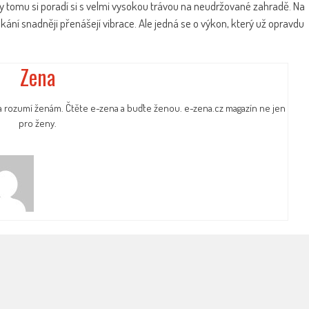
y tomu si poradí si s velmi vysokou trávou na neudržované zahradě. Na
kání snadněji přenášejí vibrace. Ale jedná se o výkon, který už opravdu
Zena
a rozumí ženám. Čtěte e-zena a buďte ženou. e-zena.cz magazín ne jen
pro ženy.