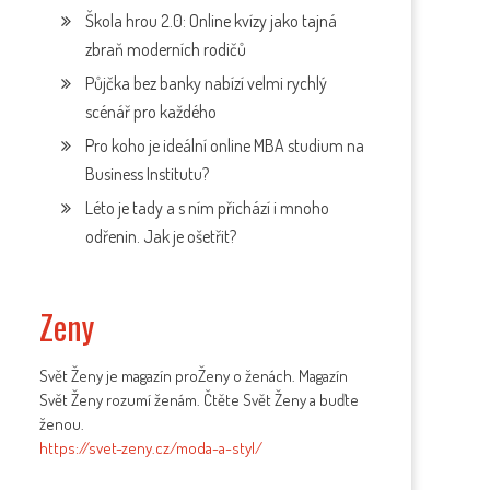
Škola hrou 2.0: Online kvízy jako tajná
zbraň moderních rodičů
Půjčka bez banky nabízí velmi rychlý
scénář pro každého
Pro koho je ideální online MBA studium na
Business Institutu?
Léto je tady a s ním přichází i mnoho
odřenin. Jak je ošetřit?
Zeny
Svět Ženy je magazín proŽeny o ženách. Magazín
Svět Ženy rozumí ženám. Čtěte Svět Ženy a buďte
ženou.
https://svet-zeny.cz/moda-a-styl/