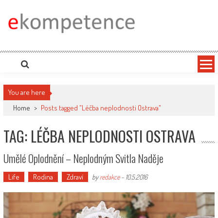
Skip
to
content
Ekompetence
eKompetence web spol. Press Media. Vydáme vaše tiskové zprávy na zpravodajských
portálech. Press Media. Kde vydat Tiskovou zprávu? Na portále eKompetence
You are here
Home
>
Posts tagged "Léčba neplodnosti Ostrava"
TAG: LÉČBA NEPLODNOSTI OSTRAVA
Umělé Oplodnění – Neplodným Svitla Naděje
Life
Rodina
Zdraví
by
redakce
-
10.5.2016