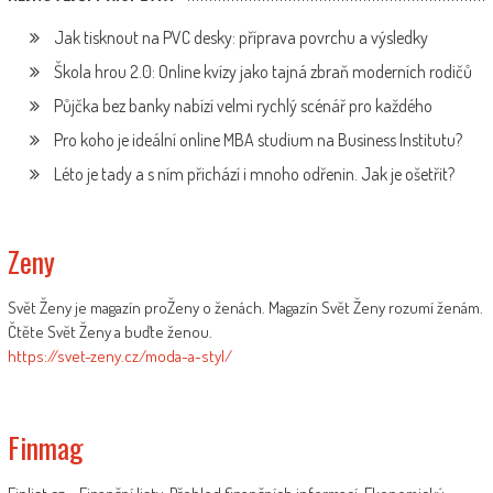
Jak tisknout na PVC desky: příprava povrchu a výsledky
Škola hrou 2.0: Online kvízy jako tajná zbraň moderních rodičů
Půjčka bez banky nabízí velmi rychlý scénář pro každého
Pro koho je ideální online MBA studium na Business Institutu?
Léto je tady a s ním přichází i mnoho odřenin. Jak je ošetřit?
Zeny
Svět Ženy je magazín proŽeny o ženách. Magazín Svět Ženy rozumí ženám.
Čtěte Svět Ženy a buďte ženou.
https://svet-zeny.cz/moda-a-styl/
Finmag