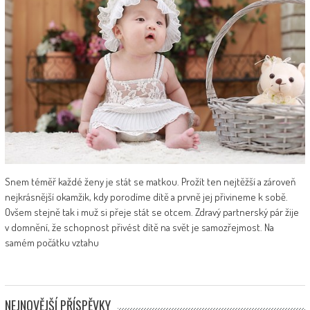
Snem téměř každé ženy je stát se matkou. Prožít ten nejtěžší a zároveň
nejkrásnější okamžik, kdy porodíme dítě a prvně jej přivineme k sobě.
Ovšem stejně tak i muž si přeje stát se otcem. Zdravý partnerský pár žije
v domnění, že schopnost přivést dítě na svět je samozřejmost. Na
samém počátku vztahu
NEJNOVĚJŠÍ PŘÍSPĚVKY