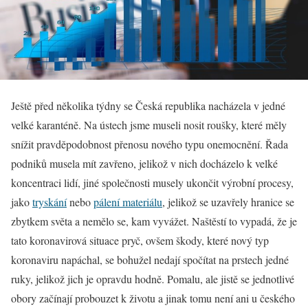
Ještě před několika týdny se Česká republika nacházela v jedné
velké karanténě. Na ústech jsme museli nosit roušky, které měly
snížit pravděpodobnost přenosu nového typu onemocnění. Řada
podniků musela mít zavřeno, jelikož v nich docházelo k velké
koncentraci lidí, jiné společnosti musely ukončit výrobní procesy,
jako
tryskání
nebo
pálení materiálu
, jelikož se uzavřely hranice se
zbytkem světa a nemělo se, kam vyvážet. Naštěstí to vypadá, že je
tato koronavirová situace pryč, ovšem škody, které nový typ
koronaviru napáchal, se bohužel nedají spočítat na prstech jedné
ruky, jelikož jich je opravdu hodně. Pomalu, ale jistě se jednotlivé
obory začínají probouzet k životu a jinak tomu není ani u českého