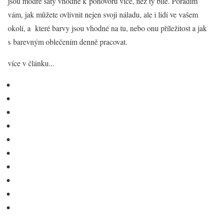
jsou modré šaty vhodné k pohovoru více, než ty bílé. Poradím
vám, jak můžete ovlivnit nejen svoji náladu, ale i lidí ve vašem
okolí, a které barvy jsou vhodné na tu, nebo onu příležitost a jak
s barevným oblečením denně pracovat.
více v článku...