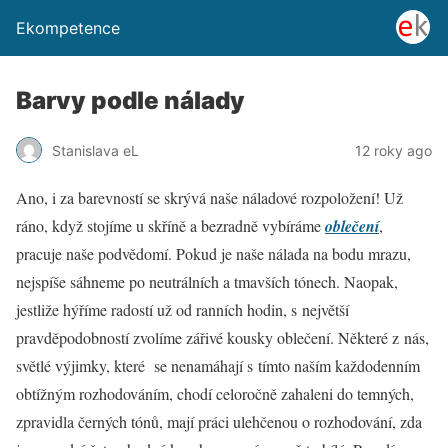
Ekompetence
Barvy podle nálady
Stanislava eL
12 roky ago
Ano, i za barevností se skrývá naše náladové rozpoložení! Už
ráno, když stojíme u skříně a bezradně vybíráme
oblečení
,
pracuje naše podvědomí. Pokud je naše nálada na bodu mrazu,
nejspíše sáhneme po neutrálních a tmavších tónech. Naopak,
jestliže hýříme radostí už od ranních hodin, s největší
pravděpodobností zvolíme zářivé kousky oblečení. Některé z nás,
světlé výjimky, které se nenamáhají s tímto naším každodenním
obtížným rozhodováním, chodí celoročně zahaleni do temných,
zpravidla černých tónů, mají práci ulehčenou o rozhodování, zda