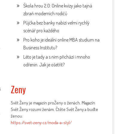
Škola hrou 2.0: Online kvízy jako tajná
zbraň moderních rodičů
Půjčka bez banky nabízí velmi rychlý
scénář pro každého
Pro koho je ideální online MBA studium na
Business Institutu?
Léto je tady a s ním přichází i mnoho
odřenin. Jak je ošetřit?
Zeny
í
Svět Ženy je magazín proŽeny o ženách. Magazín
Svět Ženy rozumí ženám. Čtěte Svět Ženy a buďte
ženou.
https://svet-zeny.cz/moda-a-styl/