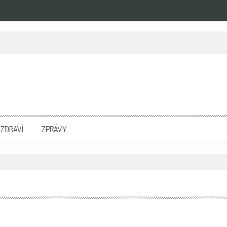
zpravodajských portálech. Press Media. Kde vydat Tiskovou zprávu? Na portále eKompetenc
ZDRAVÍ
ZPRÁVY