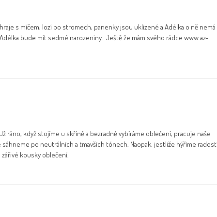
 hraje s míčem, lozí po stromech, panenky jsou uklízené a Adélka o ně nemá
. Adélka bude mít sedmé narozeniny. Ještě že mám svého rádce www.az-
 Už ráno, když stojíme u skříně a bezradně vybíráme oblečení, pracuje naše
 sáhneme po neutrálních a tmavších tónech. Naopak, jestliže hýříme radost
 zářivé kousky oblečení.