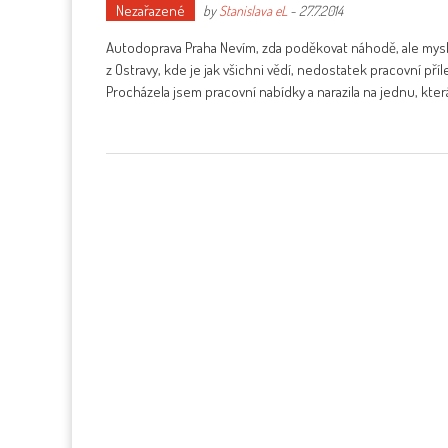
Nezařazené
by
Stanislava eL
-
27.7.2014
Autodoprava Praha Nevím, zda poděkovat náhodě, ale mysl
z Ostravy, kde je jak všichni vědí, nedostatek pracovní příle
Procházela jsem pracovní nabídky a narazila na jednu, kter