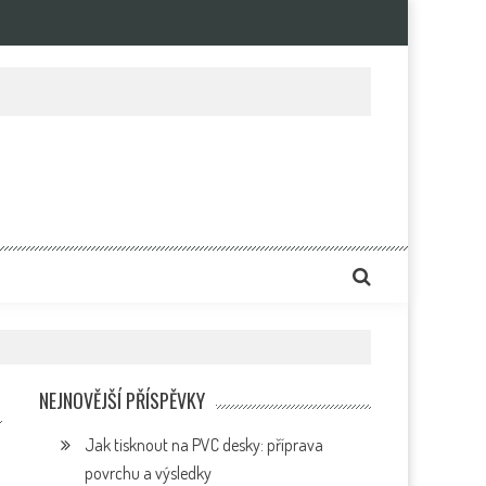
e
NEJNOVĚJŠÍ PŘÍSPĚVKY
Jak tisknout na PVC desky: příprava
povrchu a výsledky