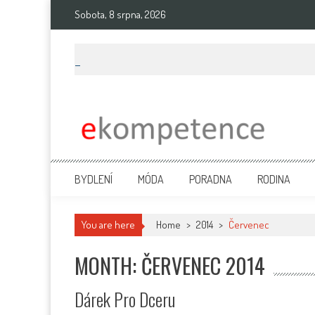
Skip
Sobota, 8 srpna, 2026
to
content
Ekompetence
eKompetence web spol. Press Media. Vydáme vaše tiskové zprávy na 
BYDLENÍ
MÓDA
PORADNA
RODINA
You are here
Home
>
2014
>
Červenec
MONTH: ČERVENEC 2014
Dárek Pro Dceru