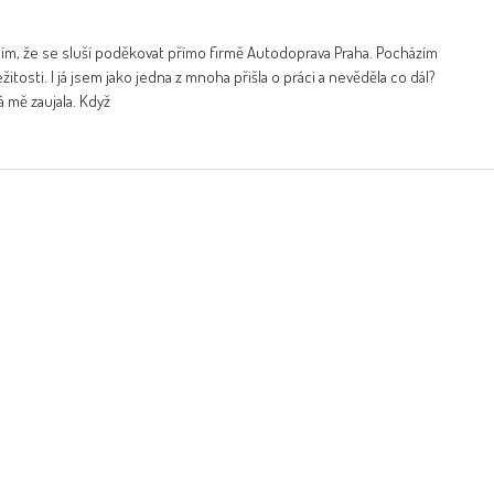
ím, že se sluší poděkovat přímo firmě Autodoprava Praha. Pocházím
žitosti. I já jsem jako jedna z mnoha přišla o práci a nevěděla co dál?
á mě zaujala. Když