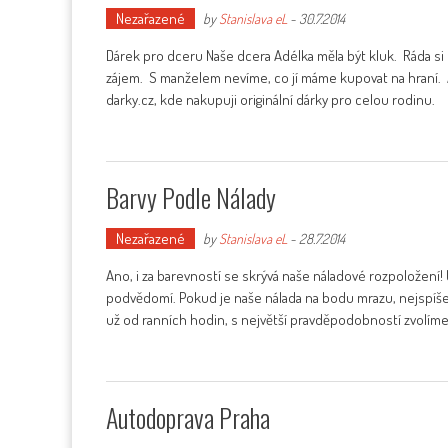
Nezařazené
by
Stanislava eL
-
30.7.2014
Dárek pro dceru Naše dcera Adélka měla být kluk. Ráda si
zájem. S manželem nevíme, co jí máme kupovat na hraní
darky.cz, kde nakupuji originální dárky pro celou rodinu.
Barvy Podle Nálady
Nezařazené
by
Stanislava eL
-
28.7.2014
Ano, i za barevností se skrývá naše náladové rozpoložení!
podvědomí. Pokud je naše nálada na bodu mrazu, nejspíše
už od ranních hodin, s největší pravděpodobností zvolíme
Autodoprava Praha