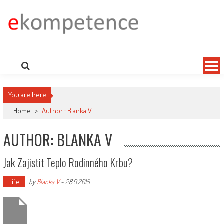
Skip
to
content
Ekompetence
eKompetence web spol. Press Media. Vydáme vaše tiskové zprávy na zpravodajských
portálech. Press Media. Kde vydat Tiskovou zprávu? Na portále eKompetence
You are here
Home
>
Author : Blanka V
AUTHOR:
BLANKA V
Jak Zajistit Teplo Rodinného Krbu?
Life
by
Blanka V
-
28.9.2015