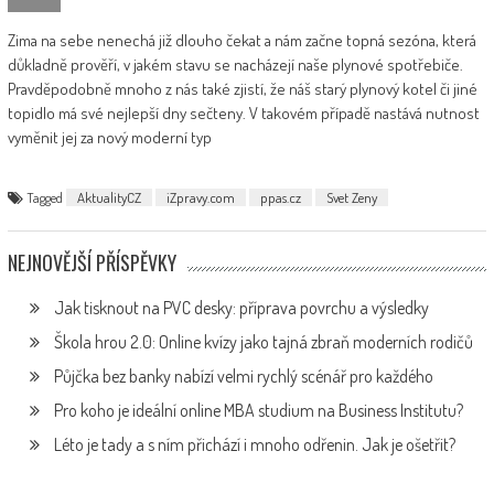
Zima na sebe nenechá již dlouho čekat a nám začne topná sezóna, která
důkladně prověří, v jakém stavu se nacházejí naše plynové spotřebiče.
Pravděpodobně mnoho z nás také zjistí, že náš starý plynový kotel či jiné
topidlo má své nejlepší dny sečteny. V takovém případě nastává nutnost
vyměnit jej za nový moderní typ
Tagged
AktualityCZ
iZpravy.com
ppas.cz
Svet Zeny
NEJNOVĚJŠÍ PŘÍSPĚVKY
Jak tisknout na PVC desky: příprava povrchu a výsledky
Škola hrou 2.0: Online kvízy jako tajná zbraň moderních rodičů
Půjčka bez banky nabízí velmi rychlý scénář pro každého
Pro koho je ideální online MBA studium na Business Institutu?
Léto je tady a s ním přichází i mnoho odřenin. Jak je ošetřit?