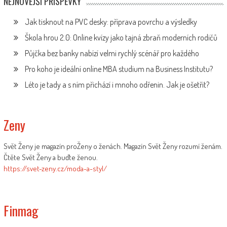
NEJNOVĚJŠÍ PŘÍSPĚVKY
Jak tisknout na PVC desky: příprava povrchu a výsledky
Škola hrou 2.0: Online kvízy jako tajná zbraň moderních rodičů
Půjčka bez banky nabízí velmi rychlý scénář pro každého
Pro koho je ideální online MBA studium na Business Institutu?
Léto je tady a s ním přichází i mnoho odřenin. Jak je ošetřit?
Zeny
Svět Ženy je magazín proŽeny o ženách. Magazín Svět Ženy rozumí ženám.
Čtěte Svět Ženy a buďte ženou.
https://svet-zeny.cz/moda-a-styl/
Finmag