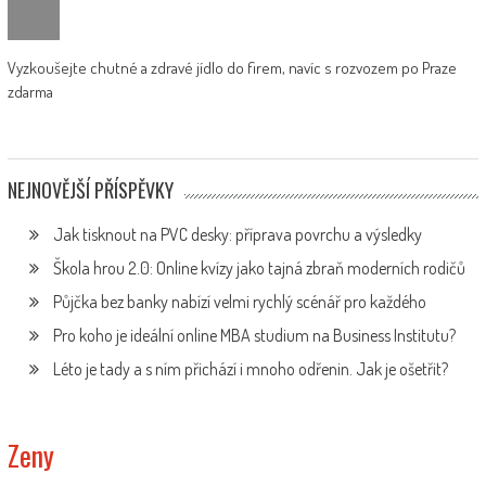
Vyzkoušejte chutné a zdravé jídlo do firem, navíc s rozvozem po Praze
zdarma
NEJNOVĚJŠÍ PŘÍSPĚVKY
Jak tisknout na PVC desky: příprava povrchu a výsledky
Škola hrou 2.0: Online kvízy jako tajná zbraň moderních rodičů
Půjčka bez banky nabízí velmi rychlý scénář pro každého
Pro koho je ideální online MBA studium na Business Institutu?
Léto je tady a s ním přichází i mnoho odřenin. Jak je ošetřit?
Zeny