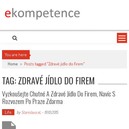
Skip
to
content
Ekompetence
eKompetence web spol. Press Media. Vydáme vaše tiskové zprávy na zpravodajských
portálech. Press Media. Kde vydat Tiskovou zprávu? Na portále eKompetence
You are here
Home
>
Posts tagged "Zdravé jídlo do firem"
TAG: ZDRAVÉ JÍDLO DO FIREM
Vyzkoušejte Chutné A Zdravé Jídlo Do Firem, Navíc S
Rozvozem Po Praze Zdarma
Life
by
Stanislava eL
-
19.10.2015