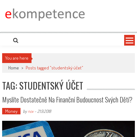
Skip
to
content
Ekompetence
eKompetence web spol. Press Media. Vydáme vaše tiskové zprávy na zpravodajských
portálech. Press Media. Kde vydat Tiskovou zprávu? Na portále eKompetence
You are here
Home
>
Posts tagged "studentský účet"
TAG: STUDENTSKÝ ÚČET
Myslíte Dostatečně Na Finanční Budoucnost Svých Dětí?
Money
by
nov
-
21.9.2018