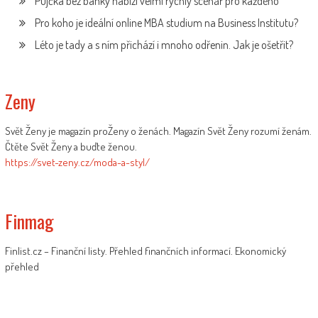
Půjčka bez banky nabízí velmi rychlý scénář pro každého
Pro koho je ideální online MBA studium na Business Institutu?
Léto je tady a s ním přichází i mnoho odřenin. Jak je ošetřit?
Zeny
Svět Ženy je magazín proŽeny o ženách. Magazín Svět Ženy rozumí ženám.
Čtěte Svět Ženy a buďte ženou.
https://svet-zeny.cz/moda-a-styl/
Finmag
Finlist.cz – Finanční listy. Přehled finančních informací. Ekonomický
přehled