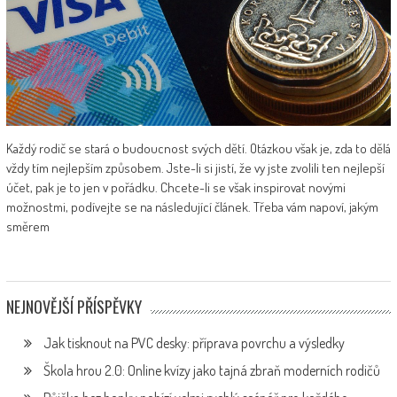
Každý rodič se stará o budoucnost svých dětí. Otázkou však je, zda to dělá
vždy tím nejlepším způsobem. Jste-li si jistí, že vy jste zvolili ten nejlepší
účet, pak je to jen v pořádku. Chcete-li se však inspirovat novými
možnostmi, podívejte se na následující článek. Třeba vám napoví, jakým
směrem
NEJNOVĚJŠÍ PŘÍSPĚVKY
Jak tisknout na PVC desky: příprava povrchu a výsledky
Škola hrou 2.0: Online kvízy jako tajná zbraň moderních rodičů