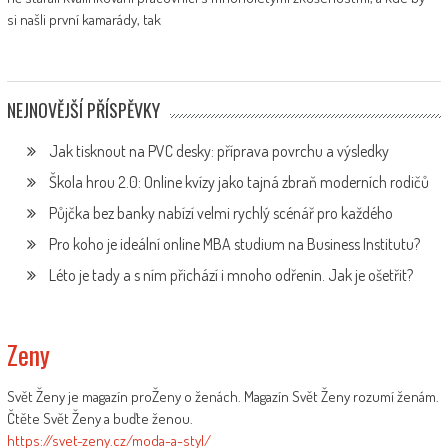
si našli první kamarády, tak
NEJNOVĚJŠÍ PŘÍSPĚVKY
Jak tisknout na PVC desky: příprava povrchu a výsledky
Škola hrou 2.0: Online kvízy jako tajná zbraň moderních rodičů
Půjčka bez banky nabízí velmi rychlý scénář pro každého
Pro koho je ideální online MBA studium na Business Institutu?
Léto je tady a s ním přichází i mnoho odřenin. Jak je ošetřit?
Zeny
Svět Ženy je magazín proŽeny o ženách. Magazín Svět Ženy rozumí ženám.
Čtěte Svět Ženy a buďte ženou.
https://svet-zeny.cz/moda-a-styl/