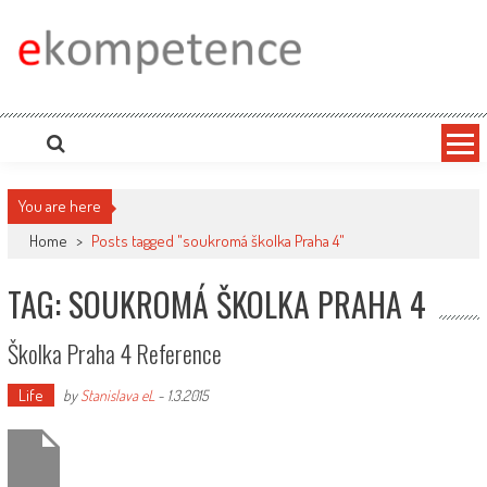
Skip
to
content
Ekompetence
eKompetence web spol. Press Media. Vydáme vaše tiskové zprávy na zpravodajských
portálech. Press Media. Kde vydat Tiskovou zprávu? Na portále eKompetence
You are here
Home
>
Posts tagged "soukromá školka Praha 4"
TAG: SOUKROMÁ ŠKOLKA PRAHA 4
Školka Praha 4 Reference
Life
by
Stanislava eL
-
1.3.2015