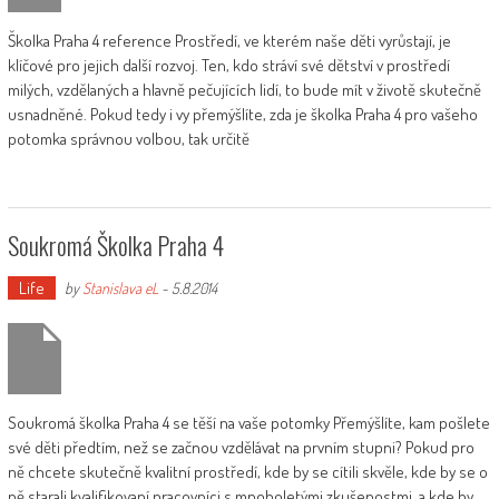
Školka Praha 4 reference Prostředí, ve kterém naše děti vyrůstají, je
klíčové pro jejich další rozvoj. Ten, kdo stráví své dětství v prostředí
milých, vzdělaných a hlavně pečujících lidí, to bude mít v životě skutečně
usnadněné. Pokud tedy i vy přemýšlíte, zda je školka Praha 4 pro vašeho
potomka správnou volbou, tak určitě
Soukromá Školka Praha 4
Life
by
Stanislava eL
-
5.8.2014
Soukromá školka Praha 4 se těší na vaše potomky Přemýšlíte, kam pošlete
své děti předtím, než se začnou vzdělávat na prvním stupni? Pokud pro
ně chcete skutečně kvalitní prostředí, kde by se cítili skvěle, kde by se o
ně starali kvalifikovaní pracovníci s mnoholetými zkušenostmi, a kde by