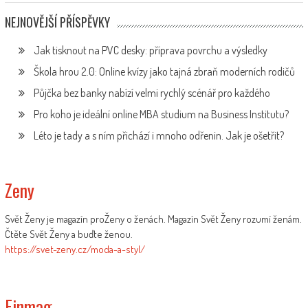
NEJNOVĚJŠÍ PŘÍSPĚVKY
Jak tisknout na PVC desky: příprava povrchu a výsledky
Škola hrou 2.0: Online kvízy jako tajná zbraň moderních rodičů
Půjčka bez banky nabízí velmi rychlý scénář pro každého
Pro koho je ideální online MBA studium na Business Institutu?
Léto je tady a s ním přichází i mnoho odřenin. Jak je ošetřit?
Zeny
Svět Ženy je magazín proŽeny o ženách. Magazín Svět Ženy rozumí ženám.
Čtěte Svět Ženy a buďte ženou.
https://svet-zeny.cz/moda-a-styl/
Finmag