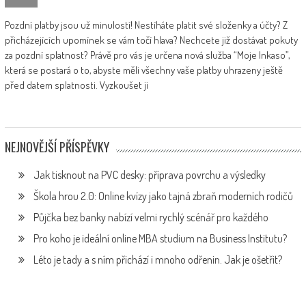
Pozdní platby jsou už minulostí! Nestíháte platit své složenky a účty? Z
přicházejících upomínek se vám točí hlava? Nechcete již dostávat pokuty
za pozdní splatnost? Právě pro vás je určena nová služba “Moje Inkaso”,
která se postará o to, abyste měli všechny vaše platby uhrazeny ještě
před datem splatnosti. Vyzkoušet ji
NEJNOVĚJŠÍ PŘÍSPĚVKY
Jak tisknout na PVC desky: příprava povrchu a výsledky
Škola hrou 2.0: Online kvízy jako tajná zbraň moderních rodičů
Půjčka bez banky nabízí velmi rychlý scénář pro každého
Pro koho je ideální online MBA studium na Business Institutu?
Léto je tady a s ním přichází i mnoho odřenin. Jak je ošetřit?