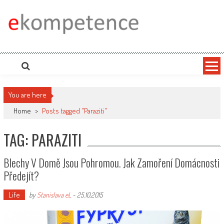
Skip
to
content
Ekompetence
eKompetence web spol. Press Media. Vydáme vaše tiskové zprávy na zpravodajských
portálech. Press Media. Kde vydat Tiskovou zprávu? Na portále eKompetence
You are here
Home
>
Posts tagged "Paraziti"
TAG: PARAZITI
Blechy V Domě Jsou Pohromou. Jak Zamoření Domácnosti
Předejít?
Life
by
Stanislava eL
-
25.10.2015