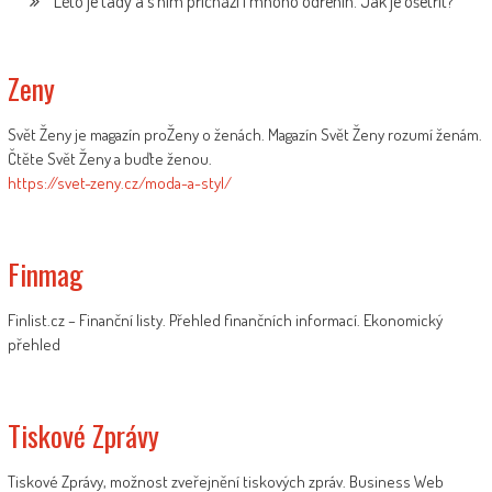
Léto je tady a s ním přichází i mnoho odřenin. Jak je ošetřit?
Zeny
Svět Ženy je magazín proŽeny o ženách. Magazín Svět Ženy rozumí ženám.
Čtěte Svět Ženy a buďte ženou.
https://svet-zeny.cz/moda-a-styl/
Finmag
Finlist.cz – Finanční listy. Přehled finančních informací. Ekonomický
přehled
Tiskové Zprávy
Tiskové Zprávy, možnost zveřejnění tiskových zpráv. Business Web