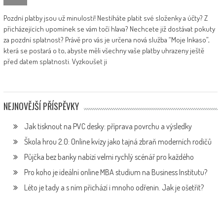
Pozdní platby jsou už minulostí! Nestíháte platit své složenky a účty? Z
přicházejících upomínek se vám točí hlava? Nechcete již dostávat pokuty
za pozdní splatnost? Právě pro vás je určena nová služba “Moje Inkaso”,
která se postará o to, abyste měli všechny vaše platby uhrazeny ještě
před datem splatnosti. Vyzkoušet ji
NEJNOVĚJŠÍ PŘÍSPĚVKY
Jak tisknout na PVC desky: příprava povrchu a výsledky
Škola hrou 2.0: Online kvízy jako tajná zbraň moderních rodičů
Půjčka bez banky nabízí velmi rychlý scénář pro každého
Pro koho je ideální online MBA studium na Business Institutu?
Léto je tady a s ním přichází i mnoho odřenin. Jak je ošetřit?