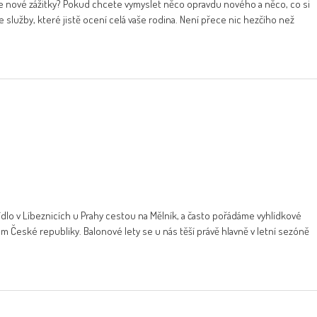
jete nové zážitky? Pokud chcete vymyslet něco opravdu nového a něco, co si
 služby, které jistě ocení celá vaše rodina. Není přece nic hezčího než
ídlo v Líbeznicích u Prahy cestou na Mělník, a často pořádáme vyhlídkové
m České republiky. Balonové lety se u nás těší právě hlavně v letní sezóně