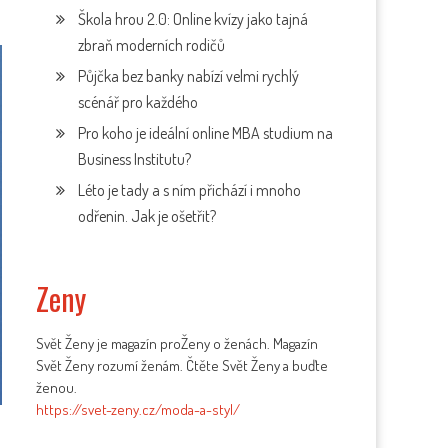
Škola hrou 2.0: Online kvízy jako tajná
zbraň moderních rodičů
Půjčka bez banky nabízí velmi rychlý
scénář pro každého
Pro koho je ideální online MBA studium na
Business Institutu?
Léto je tady a s ním přichází i mnoho
odřenin. Jak je ošetřit?
Zeny
Svět Ženy je magazín proŽeny o ženách. Magazín
Svět Ženy rozumí ženám. Čtěte Svět Ženy a buďte
ženou.
https://svet-zeny.cz/moda-a-styl/