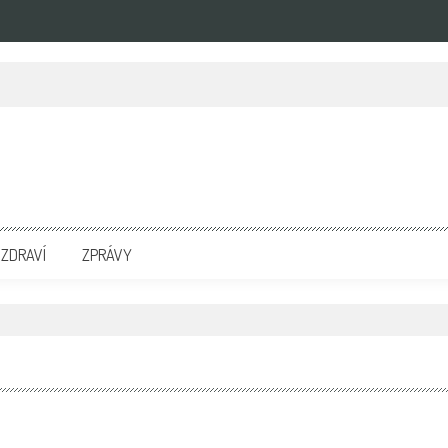
zpravodajských portálech. Press Media. Kde vydat Tiskovou zprávu? Na portále eKompetenc
ZDRAVÍ
ZPRÁVY