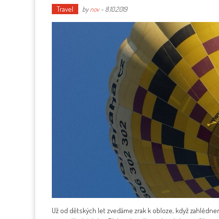
Travel
by
nov
-
8.10.2019
Už od dětských let zvedáme zrak k obloze, když zahlédneme