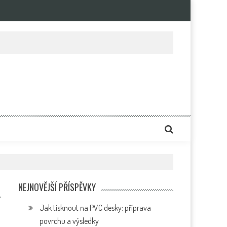
e
NEJNOVĚJŠÍ PŘÍSPĚVKY
Jak tisknout na PVC desky: příprava
povrchu a výsledky