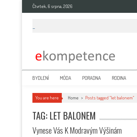
Skip
Čtvrtek, 6 srpna, 2026
to
content
Ekompetence
eKompetence web spol. Press Media. Vydáme vaše tiskové zprávy na 
BYDLENÍ
MÓDA
PORADNA
RODINA
You are here
Home
>
Posts tagged "let balonem"
TAG: LET BALONEM
Vynese Vás K Modravým Výšinám