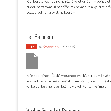
Rádi berete vaši rodinu na různé výlety a rádi jim pořizu
budou pamatovat už napořád, tak neváhejte a využijte naše
pozvat rodinu na výlet, na kterém
Let Balonem
Life
by
Stanislava eL
-
18.10.2015
Naše společnost Česká vzduchoplavecká, s. r. o., má své s
lety nad naší více než stověžatou matičkou, hlavním měste
veliké oblibě a nejraději létáme v okolí Prahy, myslíme tím
Vyzkoušejte Let Balonem