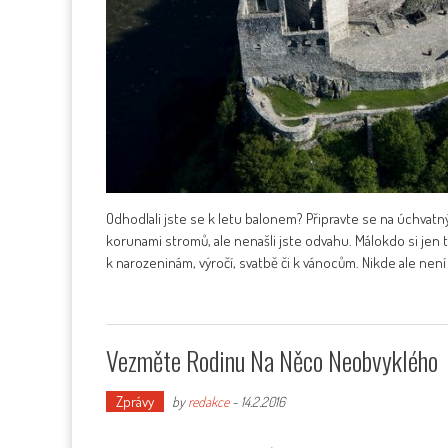
Odhodlali jste se k letu balonem? Připravte se na úchvatný
korunami stromů, ale nenašli jste odvahu. Málokdo si jen 
k narozeninám, výročí, svatbě či k vánocům. Nikde ale není
Vezměte Rodinu Na Něco Neobvyklého
Zprávy
by
redakce
-
14.2.2016