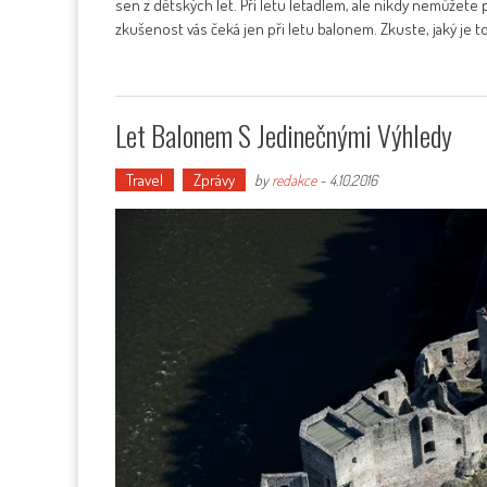
sen z dětských let. Při letu letadlem, ale nikdy nemůžete p
zkušenost vás čeká jen při letu balonem. Zkuste, jaký je t
Let Balonem S Jedinečnými Výhledy
Travel
Zprávy
by
redakce
-
4.10.2016