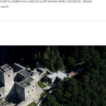
rožít tu nádhernou volnost a cítit šimrání vánku na tvářích. Taková
o pocit