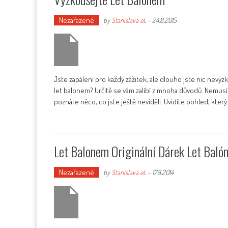
Nezařazené
by
Stanislava eL
-
24.8.2015
Jste zapálení pro každý zážitek, ale dlouho jste nic nev
let balonem? Určitě se vám zalíbí z mnoha důvodů. Nemusíte
poznáte něco, co jste ještě neviděli. Uvidíte pohled, který
Let Balonem Originální Dárek Let Baló
Nezařazené
by
Stanislava eL
-
17.8.2014