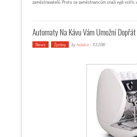
zaměstnavatelů. Proto se zaměstnancům snaží vyjít vstříc v
Automaty Na Kávu Vám Umožní Dopřát S
News
Zprávy
by
redakce
-
11.3.2016