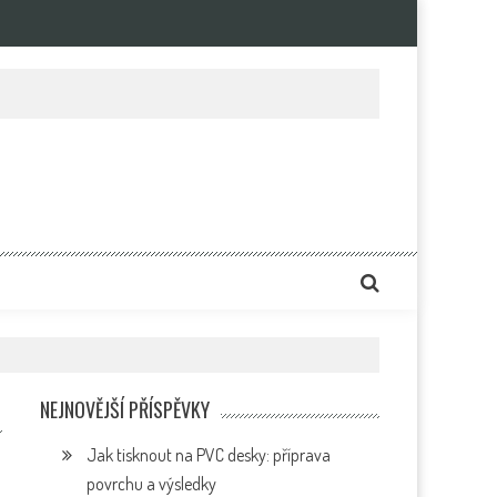
e
NEJNOVĚJŠÍ PŘÍSPĚVKY
Jak tisknout na PVC desky: příprava
povrchu a výsledky