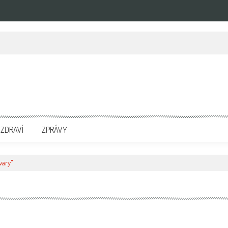
zpravodajských portálech. Press Media. Kde vydat Tiskovou zprávu? Na portále eKompetenc
ZDRAVÍ
ZPRÁVY
vary"