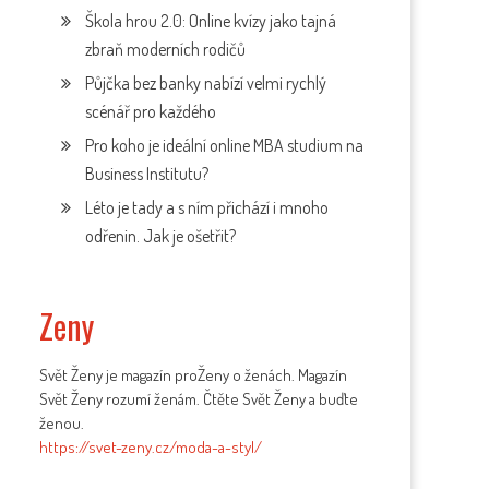
Škola hrou 2.0: Online kvízy jako tajná
zbraň moderních rodičů
Půjčka bez banky nabízí velmi rychlý
scénář pro každého
Pro koho je ideální online MBA studium na
Business Institutu?
Léto je tady a s ním přichází i mnoho
odřenin. Jak je ošetřit?
Zeny
Svět Ženy je magazín proŽeny o ženách. Magazín
Svět Ženy rozumí ženám. Čtěte Svět Ženy a buďte
ženou.
https://svet-zeny.cz/moda-a-styl/