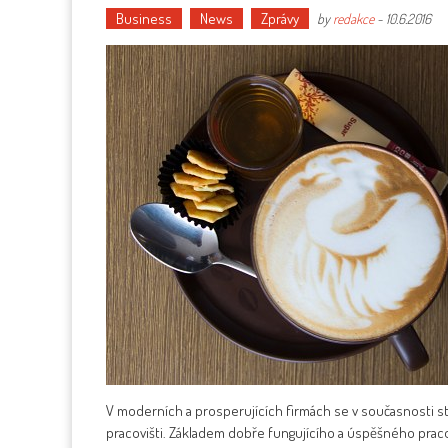
Business
News
Zprávy
by
redakce
-
10.6.2016
V moderních a prosperujících firmách se v současnosti stá
pracovišti. Základem dobře fungujícího a úspěšného pracov