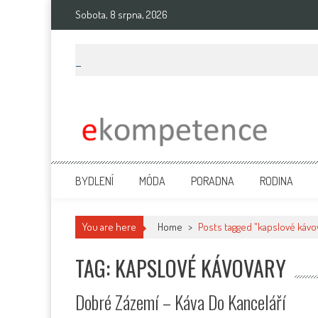
Skip
Sobota, 8 srpna, 2026
to
content
Ekompetence
eKompetence web spol. Press Media. Vydáme vaše tiskové zprávy na 
BYDLENÍ
MÓDA
PORADNA
RODINA
You are here
Home
>
Posts tagged "kapslové kávo
TAG: KAPSLOVÉ KÁVOVARY
Dobré Zázemí – Káva Do Kanceláří