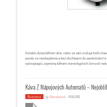
Usínáte doma během dne, nebo se vám snižuje kvůli únavě 
peněz se neobejdeme a bez docházení do zaměstnání to v
vyčerpávající, zejména během stereotypních činností neb
Káva Z Nápojových Automatů – Nejoblíb
Business
by
Stanislava eL
-
19.10.2015