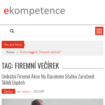
Skip
to
content
Ekompetence
eKompetence web spol. Press Media. Vydáme vaše tiskové zprávy na zpravodajských
portálech. Press Media. Kde vydat Tiskovou zprávu? Na portále eKompetence
You are here
Home
>
Posts tagged "firemní večírek"
TAG: FIREMNÍ VEČÍREK
Unikátní Firemní Akce Na Barokním Statku Zaručeně
Sklidí Úspěch
Zprávy
by
redakce
-
19.8.2016