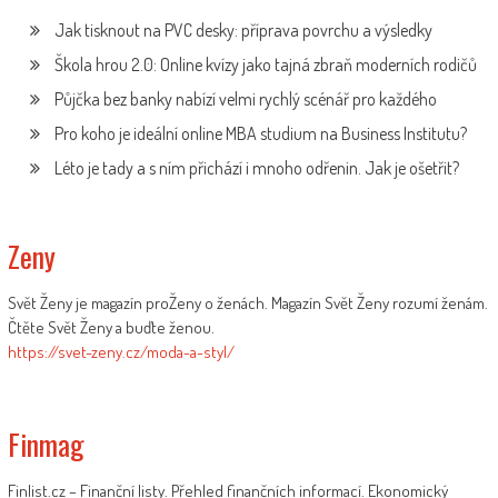
Jak tisknout na PVC desky: příprava povrchu a výsledky
Škola hrou 2.0: Online kvízy jako tajná zbraň moderních rodičů
Půjčka bez banky nabízí velmi rychlý scénář pro každého
Pro koho je ideální online MBA studium na Business Institutu?
Léto je tady a s ním přichází i mnoho odřenin. Jak je ošetřit?
Zeny
Svět Ženy je magazín proŽeny o ženách. Magazín Svět Ženy rozumí ženám.
Čtěte Svět Ženy a buďte ženou.
https://svet-zeny.cz/moda-a-styl/
Finmag
Finlist.cz – Finanční listy. Přehled finančních informací. Ekonomický