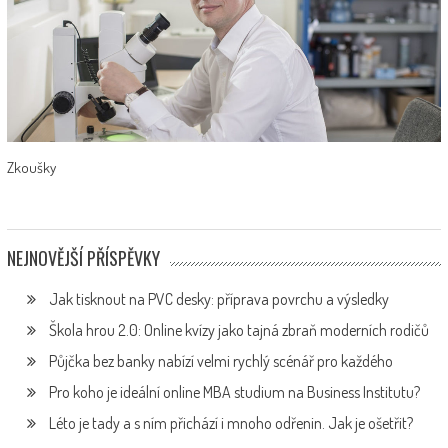
Zkoušky
NEJNOVĚJŠÍ PŘÍSPĚVKY
Jak tisknout na PVC desky: příprava povrchu a výsledky
Škola hrou 2.0: Online kvízy jako tajná zbraň moderních rodičů
Půjčka bez banky nabízí velmi rychlý scénář pro každého
Pro koho je ideální online MBA studium na Business Institutu?
Léto je tady a s ním přichází i mnoho odřenin. Jak je ošetřit?