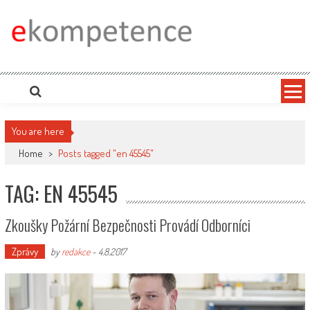
Skip
to
content
Ekompetence
eKompetence web spol. Press Media. Vydáme vaše tiskové zprávy na zpravodajských
portálech. Press Media. Kde vydat Tiskovou zprávu? Na portále eKompetence
You are here
Home
>
Posts tagged "en 45545"
TAG: EN 45545
Zkoušky Požární Bezpečnosti Provádí Odborníci
Zprávy
by
redakce
-
4.8.2017