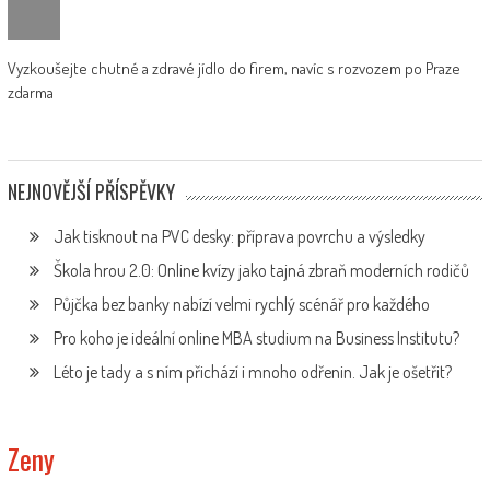
Vyzkoušejte chutné a zdravé jídlo do firem, navíc s rozvozem po Praze
zdarma
NEJNOVĚJŠÍ PŘÍSPĚVKY
Jak tisknout na PVC desky: příprava povrchu a výsledky
Škola hrou 2.0: Online kvízy jako tajná zbraň moderních rodičů
Půjčka bez banky nabízí velmi rychlý scénář pro každého
Pro koho je ideální online MBA studium na Business Institutu?
Léto je tady a s ním přichází i mnoho odřenin. Jak je ošetřit?
Zeny