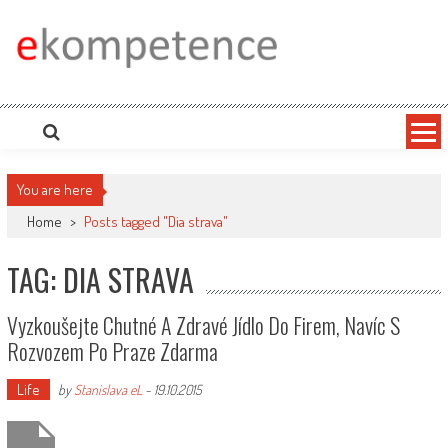
Skip
to
content
Ekompetence
eKompetence web spol. Press Media. Vydáme vaše tiskové zprávy na zpravodajských
portálech. Press Media. Kde vydat Tiskovou zprávu? Na portále eKompetence
You are here
Home
>
Posts tagged "Dia strava"
TAG: DIA STRAVA
Vyzkoušejte Chutné A Zdravé Jídlo Do Firem, Navíc S
Rozvozem Po Praze Zdarma
Life
by
Stanislava eL
-
19.10.2015