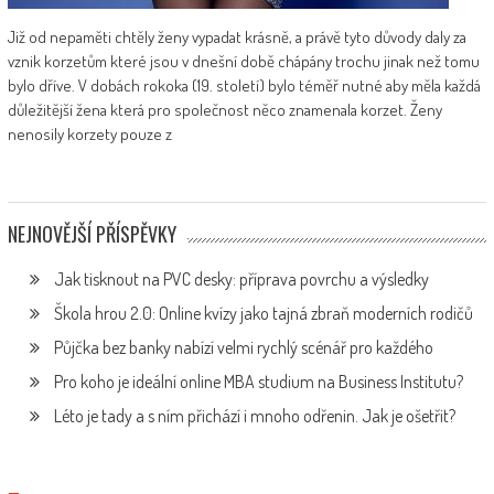
Již od nepaměti chtěly ženy vypadat krásně, a právě tyto důvody daly za
vznik korzetům které jsou v dnešní době chápány trochu jinak než tomu
bylo dříve. V dobách rokoka (19. století) bylo téměř nutné aby měla každá
důležitější žena která pro společnost něco znamenala korzet. Ženy
nenosily korzety pouze z
NEJNOVĚJŠÍ PŘÍSPĚVKY
Jak tisknout na PVC desky: příprava povrchu a výsledky
Škola hrou 2.0: Online kvízy jako tajná zbraň moderních rodičů
Půjčka bez banky nabízí velmi rychlý scénář pro každého
Pro koho je ideální online MBA studium na Business Institutu?
Léto je tady a s ním přichází i mnoho odřenin. Jak je ošetřit?