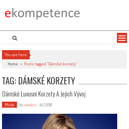
Skip
to
content
Ekompetence
eKompetence web spol. Press Media. Vydáme vaše tiskové zprávy na zpravodajských
portálech. Press Media. Kde vydat Tiskovou zprávu? Na portále eKompetence
You are here
Home
>
Posts tagged "Dámské korzety"
TAG: DÁMSKÉ KORZETY
Dámské Luxusní Korzety A Jejich Vývoj
Móda
by
redakce
-
14.2.2016