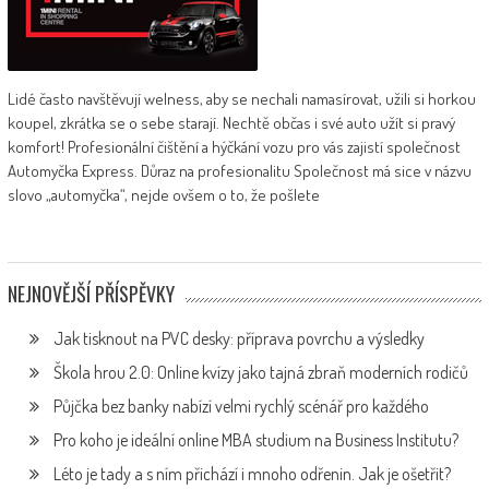
Lidé často navštěvují welness, aby se nechali namasírovat, užili si horkou
koupel, zkrátka se o sebe starají. Nechtě občas i své auto užít si pravý
komfort! Profesionální čištění a hýčkání vozu pro vás zajistí společnost
Automyčka Express. Důraz na profesionalitu Společnost má sice v názvu
slovo „automyčka“, nejde ovšem o to, že pošlete
NEJNOVĚJŠÍ PŘÍSPĚVKY
Jak tisknout na PVC desky: příprava povrchu a výsledky
Škola hrou 2.0: Online kvízy jako tajná zbraň moderních rodičů
Půjčka bez banky nabízí velmi rychlý scénář pro každého
Pro koho je ideální online MBA studium na Business Institutu?
Léto je tady a s ním přichází i mnoho odřenin. Jak je ošetřit?