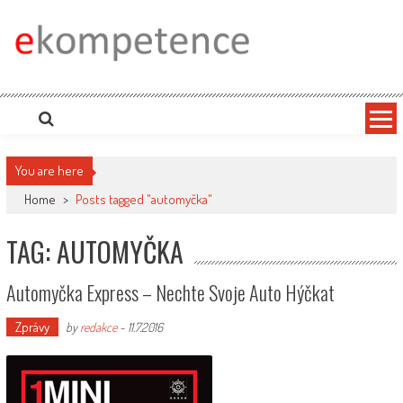
Skip
to
content
Ekompetence
eKompetence web spol. Press Media. Vydáme vaše tiskové zprávy na zpravodajských
portálech. Press Media. Kde vydat Tiskovou zprávu? Na portále eKompetence
You are here
Home
>
Posts tagged "automyčka"
TAG: AUTOMYČKA
Automyčka Express – Nechte Svoje Auto Hýčkat
Zprávy
by
redakce
-
11.7.2016