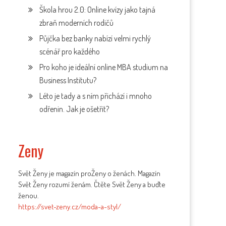
Škola hrou 2.0: Online kvízy jako tajná
zbraň moderních rodičů
Půjčka bez banky nabízí velmi rychlý
scénář pro každého
Pro koho je ideální online MBA studium na
Business Institutu?
Léto je tady a s ním přichází i mnoho
odřenin. Jak je ošetřit?
Zeny
Svět Ženy je magazín proŽeny o ženách. Magazín
Svět Ženy rozumí ženám. Čtěte Svět Ženy a buďte
ženou.
https://svet-zeny.cz/moda-a-styl/