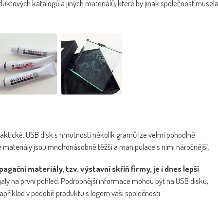
duktových katalogů a jiných materiálů, které by jinak společnost musel
raktické. USB disk s hmotností několik gramů lze velmi pohodlně
ěné materiály jsou mnohonásobně těžší a manipulace s nimi náročnější.
agační materiály, tzv. výstavní skříň firmy, je i dnes lepší
ujaly na první pohled. Podrobnější informace mohou být na USB disku,
například v podobě produktu s logem vaší společnosti.