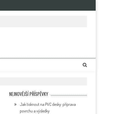
e
NEJNOVĚJŠÍ PŘÍSPĚVKY
Jak tisknout na PVC desky: příprava
povrchu a výsledky