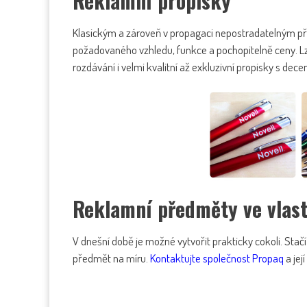
Reklamní propisky
Klasickým a zároveň v propagaci nepostradatelným pře
požadovaného vzhledu, funkce a pochopitelně ceny. Lz
rozdávání i velmi kvalitní až exkluzivní propisky s dec
Reklamní předměty ve vlas
V dnešní době je možné vytvořit prakticky cokoli. Sta
předmět na míru.
Kontaktujte společnost Propaq
a jej