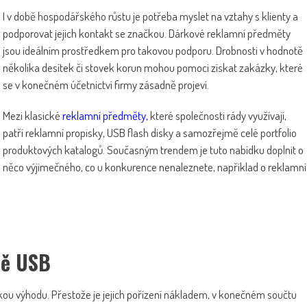
I v době hospodářského růstu je potřeba myslet na vztahy s klienty a
podporovat jejich kontakt se značkou. Dárkové reklamní předměty
jsou ideálním prostředkem pro takovou podporu. Drobnosti v hodnotě
několika desítek či stovek korun mohou pomoci získat zakázky, které
se v konečném účetnictví firmy zásadně projeví.
Mezi klasické
reklamní předměty,
které společnosti rády využívají,
patří reklamní propisky, USB flash disky a samozřejmě celé portfolio
produktových katalogů. Současným trendem je tuto nabídku doplnit o
něco výjimečného, co u konkurence nenaleznete, například o reklamní
bě USB
kou výhodu. Přestože je jejich pořízení nákladem, v konečném součtu