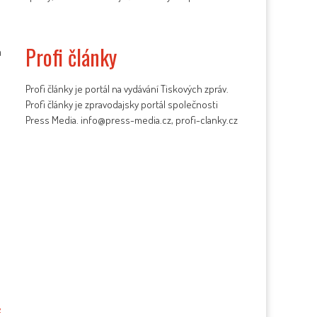
Profi články
a
Profi články je portál na vydávání Tiskových zpráv.
Profi články je zpravodajsky portál společnosti
Press Media. info@press-media.cz, profi-clanky.cz
z