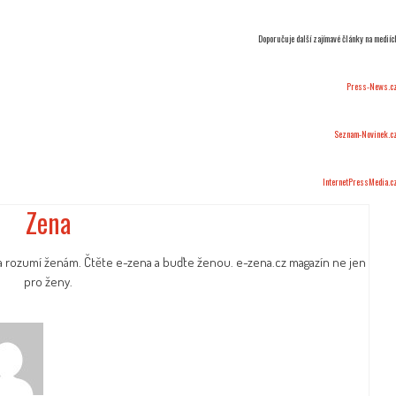
Doporučuje další zajímavé články na mediíc
Press-News.c
Seznam-Novinek.c
InternetPressMedia.c
Zena
a rozumí ženám. Čtěte e-zena a buďte ženou. e-zena.cz magazín ne jen
pro ženy.