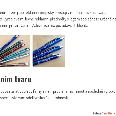
dmětem jsou reklamní propisky. Existují v mnoha stovkách variant dle
e vyrobit velmi levné reklamní předměty s logem společnosti určené n
entním gravírováním. Záleží čistě na požadavcích klienta.
tním tvaru
čí pouze znát potřeby firmy a není problém navrhnout a následně vyrobit
í specialisté vám sdělí veškeré podrobnosti.
Redakce
Press-News.c