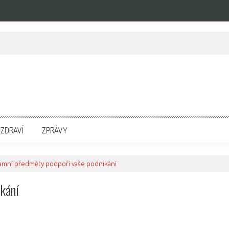
zpravodajských portálech. Press Media. Kde vydat Tiskovou zprávu? Na portále eKompetenc
ZDRAVÍ
ZPRÁVY
amní předměty podpoří vaše podnikání
kání