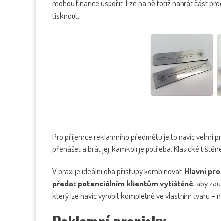
mohou finance uspořit. Lze na ně totiž nahrát část pro
tisknout.
Pro příjemce reklamního předmětu je to navíc velmi p
přenášet a brát jej, kamkoli je potřeba. Klasické tišt
V praxi je ideální oba přístupy kombinovat.
Hlavní prop
předat potenciálním klientům vytištěné
, aby za
který lze navíc vyrobit kompletně ve vlastním tvaru – 