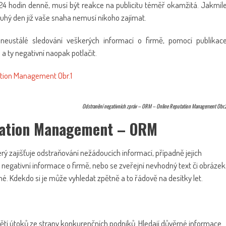
24 hodin denně, musí být reakce na publicitu téměř okamžitá. Jakmil
uhý den již vaše snaha nemusí nikoho zajímat.
í neustálé sledování veškerých informací o firmě, pomocí publikac
 ty negativní naopak potlačit.
Odstranění negativních zpráv – ORM – Online Reputation Management Obr.
tation Management – ORM
erý zajišťuje odstraňování nežádoucích informací, případně jejich
 negativní informace o firmě, nebo se zveřejní nevhodný text či obrázek
pné. Kdekdo si je může vyhledat zpětně a to řádově na desítky let.
ětí útoků ze strany konkurenčních podniků. Hledají důvěrné informace