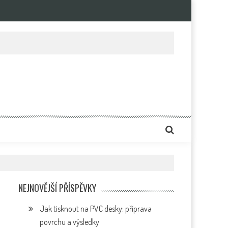
e
NEJNOVĚJŠÍ PŘÍSPĚVKY
Jak tisknout na PVC desky: příprava
povrchu a výsledky