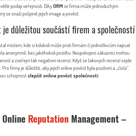
ětle podají veřejnosti. Díky
ORM
se firma může jednoduchým
 se snaží pošpinit jejich image a pověst.
e důležitou součástí firem a společností
stal místem, kde si kdokoli může proti firmám či jednotlivcům napsat
zcela anonymně, bez jakéhokoli postihu. Nespokojení zákazníci mohou
nost a zveřejní tak negativní recenzi. Když se takových recenzí sejde
ro firmy je důležité, aby jejich online pověst byla pozitivní a
„čistá“.
nou schopnost
zlepšit online pověst společnosti
.
–
Online
Reputation
Management –