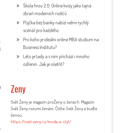
Škola hrou 2.0: Online kvízy jako tajná
zbraň moderních rodičů
Půjčka bez banky nabízí velmi rychlý
scénář pro každého
Pro koho je ideální online MBA studium na
e
Business Institutu?
í
Léto je tady a s ním přichází i mnoho
odřenin. Jak je ošetřit?
Zeny
1
Svět Ženy je magazín proŽeny o ženách. Magazín
Svět Ženy rozumí ženám. Čtěte Svět Ženy a buďte
ženou.
https://svet-zeny.cz/moda-a-styl/
ě