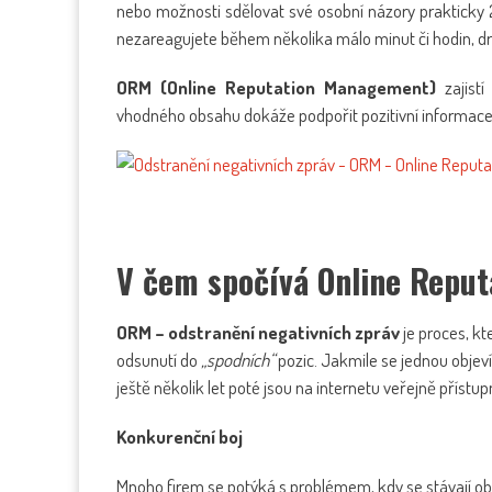
nebo možnosti sdělovat své osobní názory prakticky 
nezareagujete během několika málo minut či hodin, dr
ORM (Online Reputation Management)
zajist
vhodného obsahu dokáže podpořit pozitivní informace a
V čem spočívá Online Repu
ORM – odstranění negativních zpráv
je proces, kt
odsunutí do
„spodních“
pozic. Jakmile se jednou objeví
ještě několik let poté jsou na internetu veřejně přístu
Konkurenční boj
Mnoho firem se potýká s problémem, kdy se stávají ob