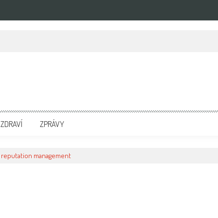
zpravodajských portálech. Press Media. Kde vydat Tiskovou zprávu? Na portále eKompetenc
ZDRAVÍ
ZPRÁVY
e reputation management