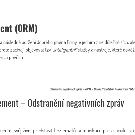
ment (ORM)
 a následné udržení dobrého jména firmy je jedním z nejdůležitějších, al
proto začínají objevovat tzv.
„inteligentní“
služby a nástroje, které dokáž
ejich pověsti.
Odstranění negativních zpráv – ORM – Online Reputation Management Obr.
ment – Odstranění negativních zpráv
í neumí svůj život představit bez emailů, komunikace přes sociální sít