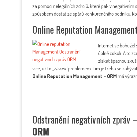
za pomoci nelegálních zdrojů, které pak v negativním sv
způsobem dostat ze spárů konkurenčního podniku, který
Online Reputation Management j
Internet se bohužel 
úplně cokoli. A to 
získat špatnou zkuše
více, už to
„zavání“
problémem. Tím je třeba se zabývat. P
Online Reputation Management – ORM
má výraz
Odstranění negativních zpráv 
ORM