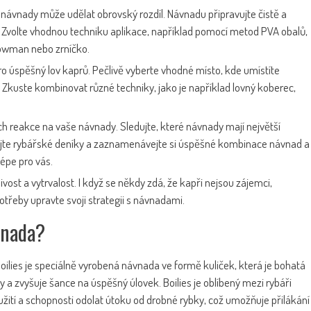
e návnady může udělat obrovský rozdíl. Návnadu připravujte čistě a
ni. Zvolte vhodnou techniku aplikace, například pomocí metod PVA obalů,
nowman nebo zrníčko.
pro úspěšný lov kaprů. Pečlivě vyberte vhodné místo, kde umístíte
 Zkuste kombinovat různé techniky, jako je například lovný koberec,
ich reakce na vaše návnady. Sledujte, které návnady mají největší
ejte rybářské deníky a zaznamenávejte si úspěšné kombinace návnad a
lépe pro vás.
ivost a vytrvalost. I když se někdy zdá, že kapři nejsou zájemci,
otřeby upravte svoji strategii s návnadami.
vnada?
Boilies je speciálně vyrobená návnada ve formě kuliček, která je bohatá
y a zvyšuje šance na úspěšný úlovek. Boilies je oblíbený mezi rybáři
tí a schopnosti odolat útoku od drobné rybky, což umožňuje přilákání