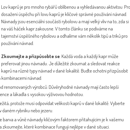
Lov kaprů je pro mnoho rybářů oblíbenou a vyhledávanou aktivitou. Pr
dosažení úspěchu při lovu kaprů je klíčové správné používání návnad.
Návnady jsou esenciální součástí rybolovu a mají velký vliv na to, zda si
na váš háček kapr zakousne. V tomto článku se podíváme na
tajemství úspěšného rybolovu a odhalíme vám několik tipů a triků pro
používání návnad.
Zkoumejte a přizpůsobte se
: Každá voda a každý kapr může
preferovat jinou návnadu. Je důležité zkoumat a sledovat reakce
kaprů na různé typy návnad v dané lokalitě. Buďte ochotni přizpůsobit
a kombinacemi návnad.
d od renomovaných výrobců. Důvěryhodné návnady mají často lepší
edience a lákadla s vysokou výživovou hodnotou.
ležitá, protože musí odpovídat velikosti kaprů v dané lokalitě. Vyberte
v daném rybníku nebo jezeru.
oto je barva a vůně návnady klíčovým faktorem přitahujícím je k vašemu
 zkoumejte, které kombinace fungují nejlépe v dané situaci.