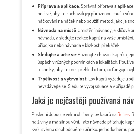
Příprava a aplikace
: Správná příprava a aplikac
pečlivě, abyste zachovali její přirozenou chuť a vů
háčkování na háček nebo použití metod, jako je s
Návnada na místě
: Umístění návnady je klíčové 
návnadu, a sledujte reakce kaprů na vaše umístění.
přípojka nebo návnada v blízkosti překážek.
Sledujte a učte se
: Pozorujte chování kaprů a jej
úspěch v různých podmínkách a lokalitách. Použív
techniky, abyste měli přehled o tom, co funguje nej
Trpělivost a vytrvalost
: Lov kaprů vyžaduje trpěl
nevzdávejte se. Sledujte vývoj situace a v případě p
Jaká je nejčastěji používaná ná
Poslední dobou je velmi oblíbený lov kaprů na
Boilies
. 
na živiny a má silnou vůni. Tato návnada přitahuje kapr
kvůli svému dlouhodobému účinku, jednoduchému použi