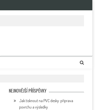
e
NEJNOVĚJŠÍ PŘÍSPĚVKY
Jak tisknout na PVC desky: příprava
povrchu a výsledky