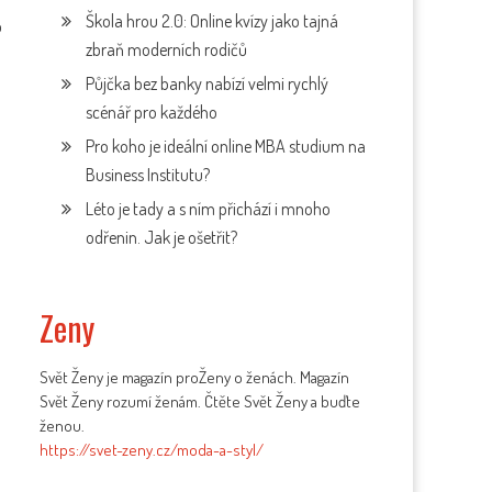
Škola hrou 2.0: Online kvízy jako tajná
o
zbraň moderních rodičů
Půjčka bez banky nabízí velmi rychlý
scénář pro každého
Pro koho je ideální online MBA studium na
Business Institutu?
Léto je tady a s ním přichází i mnoho
odřenin. Jak je ošetřit?
Zeny
Svět Ženy je magazín proŽeny o ženách. Magazín
Svět Ženy rozumí ženám. Čtěte Svět Ženy a buďte
ženou.
https://svet-zeny.cz/moda-a-styl/