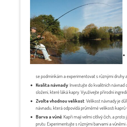
se podmínkám a experimentovat s různými druhy 
Kvalita návnady
: Investujte do kvalitních návna
složení, které láká kapry. Využívejte přírodní ingr
Zvolte vhodnou velikost
: Velikost návnady je dů
návnadu, která odpovídá průměrné velikosti kaprů 
Barva a vůně
: Kapři mají velmi citlivý čich, a pr
prutu. Experimentujte s různými barvami a vůněmi a