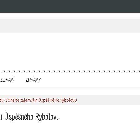
zpravodajských portálech. Press Media. Kde vydat Tiskovou zprávu? Na portále eKompetenc
ZDRAVÍ
ZPRÁVY
dy: Odhalte tajemství úspěšného rybolovu
ví Úspěšného Rybolovu