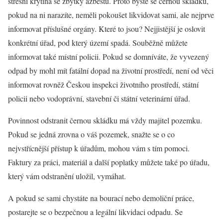
střešní krytina se zbytky azbestu. Proto byste se černou skládku,
pokud na ni narazíte, neměli pokoušet likvidovat sami, ale nejprve
informovat příslušné orgány. Které to jsou? Nejjistější je oslovit
konkrétní úřad, pod který území spadá. Souběžně můžete
informovat také místní policii. Pokud se domníváte, že vyvezený
odpad by mohl mít fatální dopad na životní prostředí, není od věci
informovat rovněž Českou inspekci životního prostředí, státní
policii nebo vodoprávní, stavební či státní veterinární úřad.
Povinnost odstranit černou skládku má vždy majitel pozemku.
Pokud se jedná zrovna o váš pozemek, snažte se o co
nejvstřícnější přístup k úřadům, mohou vám s tím pomoci.
Faktury za práci, materiál a další poplatky můžete také po úřadu,
který vám odstranění uložil, vymáhat.
A pokud se sami chystáte na bourací nebo demoliční práce,
postarejte se o bezpečnou a legální likvidaci odpadu. Se