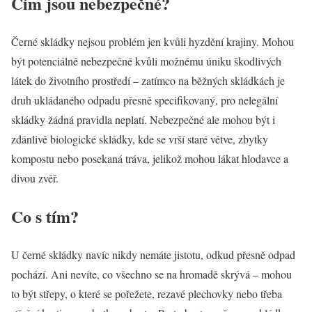
Čím jsou nebezpečné?
Černé skládky nejsou problém jen kvůli hyzdění krajiny. Mohou
být potenciálně nebezpečné kvůli možnému úniku škodlivých
látek do životního prostředí – zatímco na běžných skládkách je
druh ukládaného odpadu přesně specifikovaný, pro nelegální
skládky žádná pravidla neplatí. Nebezpečné ale mohou být i
zdánlivě biologické skládky, kde se vrší staré větve, zbytky
kompostu nebo posekaná tráva, jelikož mohou lákat hlodavce a
divou zvěř.
Co s tím?
U černé skládky navíc nikdy nemáte jistotu, odkud přesně odpad
pochází. Ani nevíte, co všechno se na hromadě skrývá – mohou
to být střepy, o které se pořežete, rezavé plechovky nebo třeba