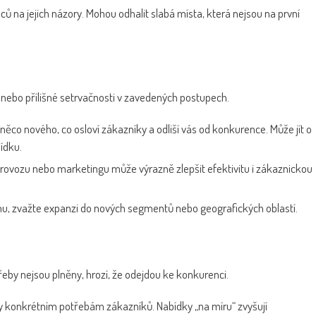
ců na jejich názory. Mohou odhalit slabá místa, která nejsou na první
ebo přílišné setrvačnosti v zavedených postupech.
h něco nového, co osloví zákazníky a odliší vás od konkurence. Může jít o
ídku.
provozu nebo marketingu může výrazně zlepšit efektivitu i zákaznickou
hu, zvažte expanzi do nových segmentů nebo geografických oblastí.
řeby nejsou plněny, hrozí, že odejdou ke konkurenci.
y konkrétním potřebám zákazníků. Nabídky „na míru“ zvyšují