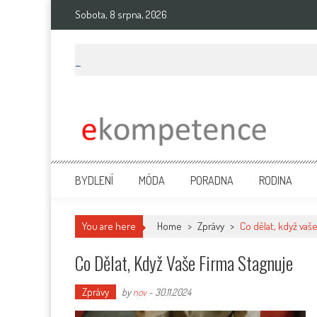
Skip
Sobota, 8 srpna, 2026
to
content
Ekompetence
eKompetence web spol. Press Media. Vydáme vaše tiskové zprávy na 
BYDLENÍ
MÓDA
PORADNA
RODINA
You are here
Home
>
Zprávy
>
Co dělat, když vaš
Co Dělat, Když Vaše Firma Stagnuje
Zprávy
by
nov
-
30.11.2024