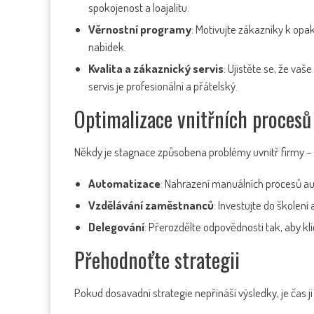
spokojenost a loajalitu.
Věrnostní programy
: Motivujte zákazníky k op
nabídek.
Kvalita a zákaznický servis
: Ujistěte se, že va
servis je profesionální a přátelský.
Optimalizace vnitřních procesů
Někdy je stagnace způsobena problémy uvnitř firmy – 
Automatizace
: Nahrazení manuálních procesů au
Vzdělávání zaměstnanců
: Investujte do školení
Delegování
: Přerozdělte odpovědnosti tak, aby klí
Přehodnoťte strategii
Pokud dosavadní strategie nepřináší výsledky, je čas ji