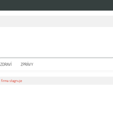
zpravodajských portálech. Press Media. Kde vydat Tiskovou zprávu? Na portále eKompetenc
ZDRAVÍ
ZPRÁVY
e firma stagnuje