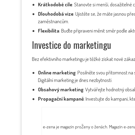
Krátkodobé cíle
: Stanovte si menší, dosažitelné
Dlouhodobá vize
: Ujistěte se, že máte jasnou p
zaměstnancům.
Flexibilita
: Buďte připraveni měnit směr podle aktu
Investice do marketingu
Bez efektivního marketingu je těžké získat nové zákazní
Online marketing
: Posilněte svou přítomnost na 
Digitální marketing je dnes nezbytností.
Obsahový marketing
: Vytvářejte hodnotný obsah
Propagační kampaně
: Investujte do kampaní, k
e-zena je magazín proŽeny o ženách. Magazín e-zen