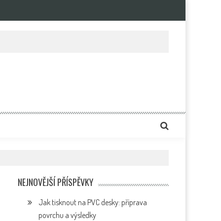
e
NEJNOVĚJŠÍ PŘÍSPĚVKY
Jak tisknout na PVC desky: příprava
povrchu a výsledky