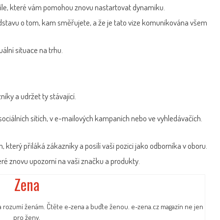
 cíle, které vám pomohou znovu nastartovat dynamiku.
ředstavu o tom, kam směřujete, a že je tato vize komunikována všem
ální situace na trhu.
ky a udržet ty stávající.
sociálních sítích, v e-mailových kampaních nebo ve vyhledávačích.
, který přiláká zákazníky a posílí vaši pozici jako odborníka v oboru.
teré znovu upozorní na vaši značku a produkty.
Zena
a rozumí ženám. Čtěte e-zena a buďte ženou. e-zena.cz magazín ne jen
pro ženy.