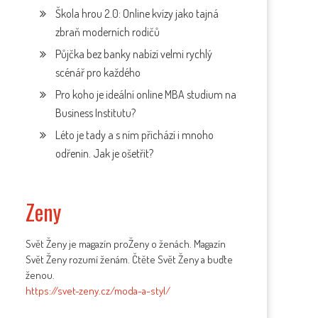
Škola hrou 2.0: Online kvízy jako tajná
zbraň moderních rodičů
Půjčka bez banky nabízí velmi rychlý
scénář pro každého
Pro koho je ideální online MBA studium na
Business Institutu?
Léto je tady a s ním přichází i mnoho
odřenin. Jak je ošetřit?
Zeny
Svět Ženy je magazín proŽeny o ženách. Magazín
Svět Ženy rozumí ženám. Čtěte Svět Ženy a buďte
ženou.
https://svet-zeny.cz/moda-a-styl/