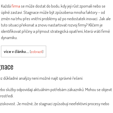
Každá
firma
se může dostat do bodu, kdy její růst zpomalí nebo se
úplně zastaví. Stagnace může být způsobena mnoha faktory – od
změn na trhu přes vnitřní problémy až po nedostatek inovací. Jak ale
tuto situaci překonat a znovu nastartovat rozvoj firmy? Klíčem je
identifikovat příčiny a přijmout strategická opatření, která vrátí firmě
dynamiku.
více v článku...
[
zobrazit
]
gnace
ez důkladné analýzy není možné najít správné řešení.
ebo služby odpovídají aktuálním potřebám zákazníků. Mohou se objevit
rostředí.
 a ziskovost. Je možné, že stagnaci způsobují neefektivní procesy nebo