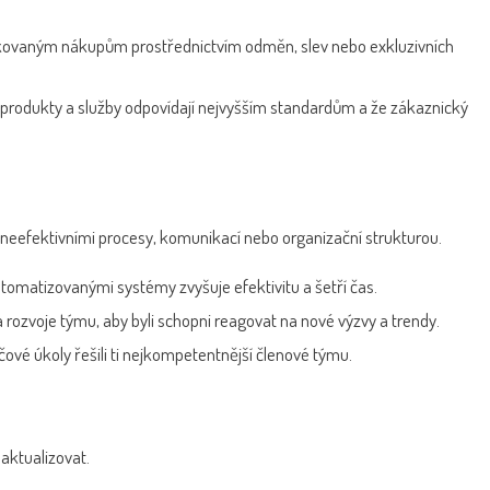
akovaným nákupům prostřednictvím odměn, slev nebo exkluzivních
še produkty a služby odpovídají nejvyšším standardům a že zákaznický
neefektivními procesy, komunikací nebo organizační strukturou.
tomatizovanými systémy zvyšuje efektivitu a šetří čas.
 a rozvoje týmu, aby byli schopni reagovat na nové výzvy a trendy.
čové úkoly řešili ti nejkompetentnější členové týmu.
 aktualizovat.