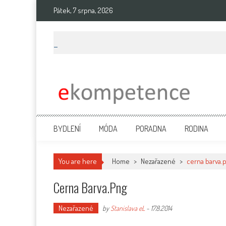
Skip
Pátek, 7 srpna, 2026
to
content
Ekompetence
eKompetence web spol. Press Media. Vydáme vaše tiskové zprávy na 
BYDLENÍ
MÓDA
PORADNA
RODINA
You are here
Home
>
Nezařazené
>
cerna barva.
Cerna Barva.png
Nezařazené
by
Stanislava eL
-
17.8.2014