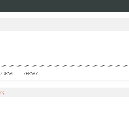
zpravodajských portálech. Press Media. Kde vydat Tiskovou zprávu? Na portále eKompetenc
ZDRAVÍ
ZPRÁVY
png