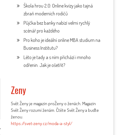
Škola hrou 2.0: Online kvízy jako tajná
zbraň moderních rodičů
Půjčka bez banky nabízí velmi rychlý
scénář pro každého
Pro koho je ideální online MBA studium na
Business Institutu?
Léto je tady a s ním přichází i mnoho
odřenin. Jak je ošetřit?
Zeny
Svět Ženy je magazín proŽeny o ženách. Magazín
Svět Ženy rozumí ženám. Čtěte Svět Ženy a buďte
ženou.
https://svet-zeny.cz/moda-a-styl/