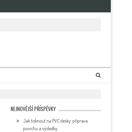
e
NEJNOVĚJŠÍ PŘÍSPĚVKY
Jak tisknout na PVC desky: příprava
povrchu a výsledky