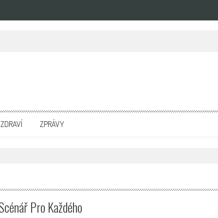
zpravodajských portálech. Press Media. Kde vydat Tiskovou zprávu? Na portále eKompetenc
ZDRAVÍ
ZPRÁVY
 Scénář Pro Každého