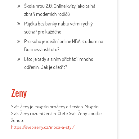
Škola hrou 2.0: Online kvízy jako tajná
zbraň moderních rodičů
Půjčka bez banky nabízí velmi rychlý
scénář pro každého
Pro koho je ideální online MBA studium na
Business Institutu?
Léto je tady a s ním přichází i mnoho
odřenin. Jak je ošetřit?
Zeny
Svět Ženy je magazín proŽeny o ženách. Magazín
Svět Ženy rozumí ženám. Čtěte Svět Ženy a buďte
ženou.
https://svet-zeny.cz/moda-a-styl/