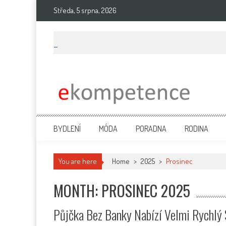
Skip
Středa, 5 srpna, 2026
to
content
Ekompetence
eKompetence web spol. Press Media. Vydáme vaše tiskové zprávy na 
BYDLENÍ
MÓDA
PORADNA
RODINA
You are here
Home
>
2025
>
Prosinec
MONTH: PROSINEC 2025
Půjčka Bez Banky Nabízí Velmi Rychlý