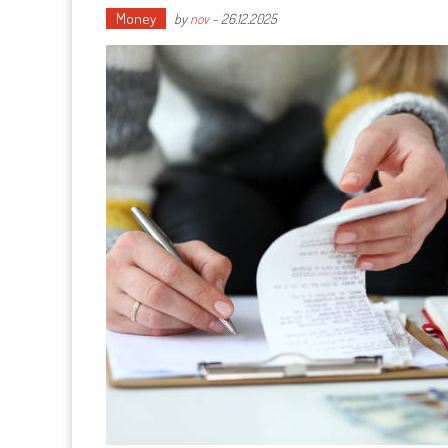
Money
by
nov
-
26.12.2025