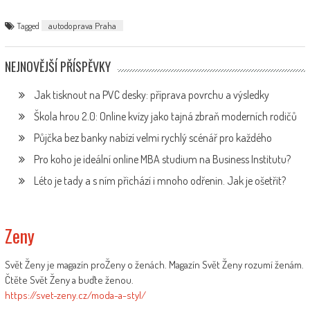
Tagged
autodoprava Praha
NEJNOVĚJŠÍ PŘÍSPĚVKY
Jak tisknout na PVC desky: příprava povrchu a výsledky
Škola hrou 2.0: Online kvízy jako tajná zbraň moderních rodičů
Půjčka bez banky nabízí velmi rychlý scénář pro každého
Pro koho je ideální online MBA studium na Business Institutu?
Léto je tady a s ním přichází i mnoho odřenin. Jak je ošetřit?
Zeny
Svět Ženy je magazín proŽeny o ženách. Magazín Svět Ženy rozumí ženám.
Čtěte Svět Ženy a buďte ženou.
https://svet-zeny.cz/moda-a-styl/