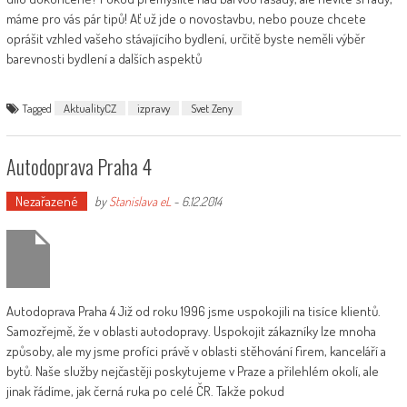
máme pro vás pár tipů! Ať už jde o novostavbu, nebo pouze chcete
oprášit vzhled vašeho stávajícího bydlení, určitě byste neměli výběr
barevnosti bydlení a dalších aspektů
Tagged
AktualityCZ
izpravy
Svet Zeny
Autodoprava Praha 4
Nezařazené
by
Stanislava eL
-
6.12.2014
Autodoprava Praha 4 Již od roku 1996 jsme uspokojili na tisíce klientů.
Samozřejmě, že v oblasti autodopravy. Uspokojit zákazníky lze mnoha
způsoby, ale my jsme profíci právě v oblasti stěhování firem, kanceláří a
bytů. Naše služby nejčastěji poskytujeme v Praze a přilehlém okolí, ale
jinak řádíme, jak černá ruka po celé ČR. Takže pokud