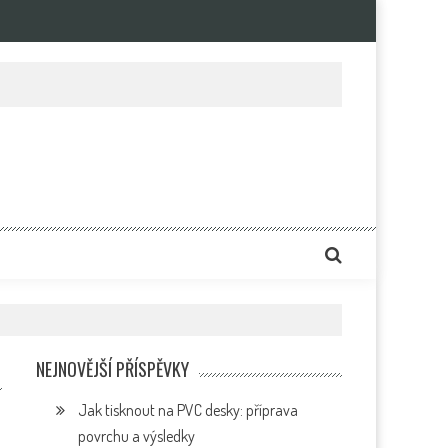
e
NEJNOVĚJŠÍ PŘÍSPĚVKY
Jak tisknout na PVC desky: příprava
povrchu a výsledky