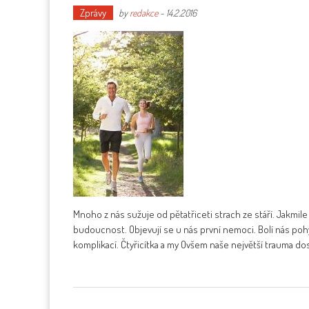
Zprávy
by
redakce
-
14.2.2016
Mnoho z nás sužuje od pětatřiceti strach ze stáří. Jakmil
budoucnost. Objevují se u nás první nemoci. Bolí nás po
komplikací. Čtyřicítka a my Ovšem naše největší trauma do