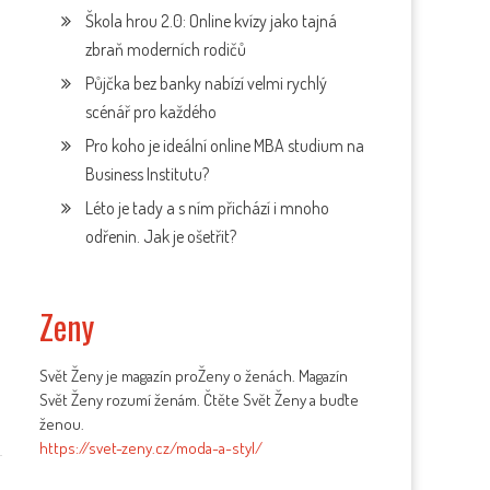
Škola hrou 2.0: Online kvízy jako tajná
zbraň moderních rodičů
Půjčka bez banky nabízí velmi rychlý
scénář pro každého
Pro koho je ideální online MBA studium na
Business Institutu?
Léto je tady a s ním přichází i mnoho
odřenin. Jak je ošetřit?
Zeny
Svět Ženy je magazín proŽeny o ženách. Magazín
Svět Ženy rozumí ženám. Čtěte Svět Ženy a buďte
ženou.
https://svet-zeny.cz/moda-a-styl/