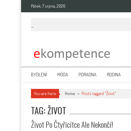
Skip
Pátek, 7 srpna, 2026
to
content
Ekompetence
eKompetence web spol. Press Media. Vydáme vaše tiskové zprávy na 
BYDLENÍ
MÓDA
PORADNA
RODINA
You are here
Home
>
Posts tagged "Život"
TAG: ŽIVOT
Život Po Čtyřicítce Ale Nekončí!