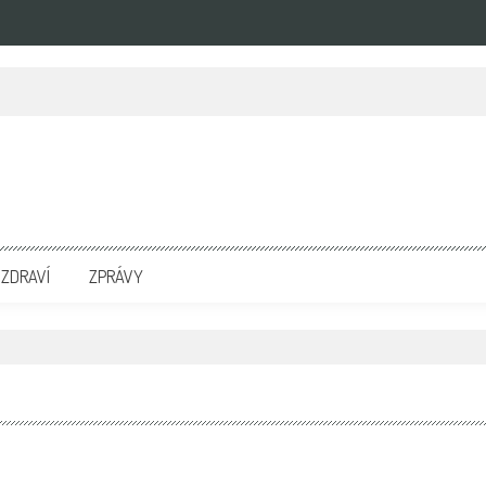
zpravodajských portálech. Press Media. Kde vydat Tiskovou zprávu? Na portále eKompetenc
ZDRAVÍ
ZPRÁVY