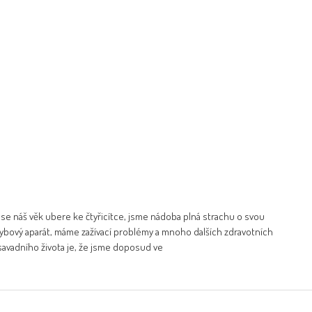
e se náš věk ubere ke čtyřicítce, jsme nádoba plná strachu o svou
hybový aparát, máme zažívací problémy a mnoho dalších zdravotních
savadního života je, že jsme doposud ve