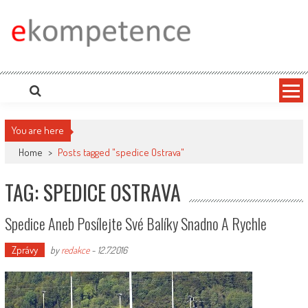
Skip
to
content
Ekompetence
eKompetence web spol. Press Media. Vydáme vaše tiskové zprávy na zpravodajských
portálech. Press Media. Kde vydat Tiskovou zprávu? Na portále eKompetence
You are here
Home
>
Posts tagged "spedice Ostrava"
TAG: SPEDICE OSTRAVA
Spedice Aneb Posílejte Své Balíky Snadno A Rychle
Zprávy
by
redakce
-
12.7.2016