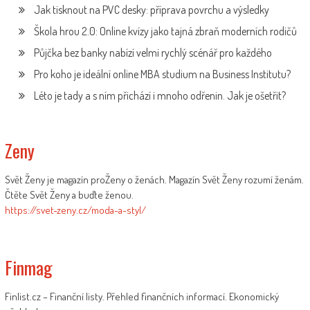
Jak tisknout na PVC desky: příprava povrchu a výsledky
Škola hrou 2.0: Online kvízy jako tajná zbraň moderních rodičů
Půjčka bez banky nabízí velmi rychlý scénář pro každého
Pro koho je ideální online MBA studium na Business Institutu?
Léto je tady a s ním přichází i mnoho odřenin. Jak je ošetřit?
Zeny
Svět Ženy je magazín proŽeny o ženách. Magazín Svět Ženy rozumí ženám.
Čtěte Svět Ženy a buďte ženou.
https://svet-zeny.cz/moda-a-styl/
Finmag
Finlist.cz – Finanční listy. Přehled finančních informací. Ekonomický