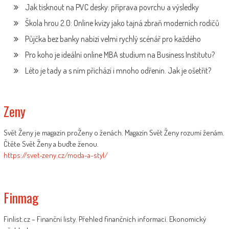
Jak tisknout na PVC desky: příprava povrchu a výsledky
Škola hrou 2.0: Online kvízy jako tajná zbraň moderních rodičů
Půjčka bez banky nabízí velmi rychlý scénář pro každého
Pro koho je ideální online MBA studium na Business Institutu?
Léto je tady a s ním přichází i mnoho odřenin. Jak je ošetřit?
Zeny
Svět Ženy je magazín proŽeny o ženách. Magazín Svět Ženy rozumí ženám.
Čtěte Svět Ženy a buďte ženou.
https://svet-zeny.cz/moda-a-styl/
Finmag
Finlist.cz – Finanční listy. Přehled finančních informací. Ekonomický