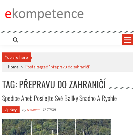
Skip
to
content
Ekompetence
eKompetence web spol. Press Media. Vydáme vaše tiskové zprávy na zpravodajských
portálech. Press Media. Kde vydat Tiskovou zprávu? Na portále eKompetence
You are here
Home
>
Posts tagged "přepravu do zahraničí"
TAG: PŘEPRAVU DO ZAHRANIČÍ
Spedice Aneb Posílejte Své Balíky Snadno A Rychle
Zprávy
by
redakce
-
12.7.2016