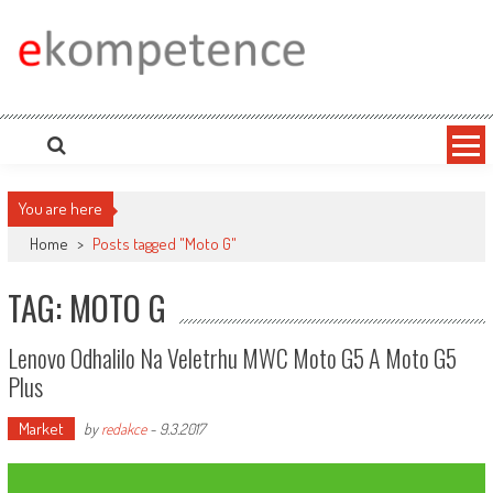
Skip
to
content
Ekompetence
eKompetence web spol. Press Media. Vydáme vaše tiskové zprávy na zpravodajských
portálech. Press Media. Kde vydat Tiskovou zprávu? Na portále eKompetence
You are here
Home
>
Posts tagged "Moto G"
TAG: MOTO G
Lenovo Odhalilo Na Veletrhu MWC Moto G5 A Moto G5
Plus
Market
by
redakce
-
9.3.2017