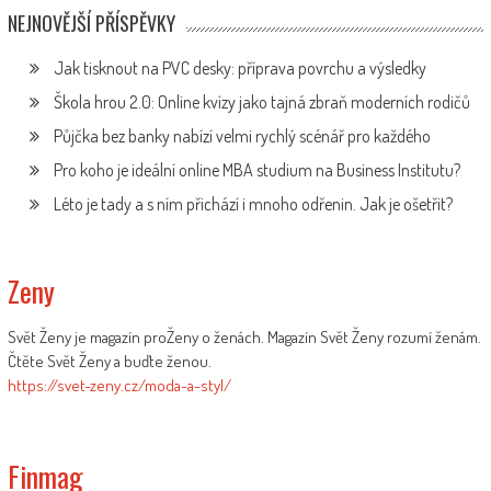
NEJNOVĚJŠÍ PŘÍSPĚVKY
Jak tisknout na PVC desky: příprava povrchu a výsledky
Škola hrou 2.0: Online kvízy jako tajná zbraň moderních rodičů
Půjčka bez banky nabízí velmi rychlý scénář pro každého
Pro koho je ideální online MBA studium na Business Institutu?
Léto je tady a s ním přichází i mnoho odřenin. Jak je ošetřit?
Zeny
Svět Ženy je magazín proŽeny o ženách. Magazín Svět Ženy rozumí ženám.
Čtěte Svět Ženy a buďte ženou.
https://svet-zeny.cz/moda-a-styl/
Finmag