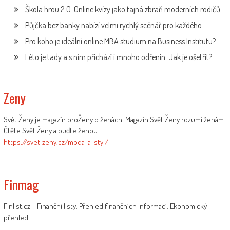
Škola hrou 2.0: Online kvízy jako tajná zbraň moderních rodičů
Půjčka bez banky nabízí velmi rychlý scénář pro každého
Pro koho je ideální online MBA studium na Business Institutu?
Léto je tady a s ním přichází i mnoho odřenin. Jak je ošetřit?
Zeny
Svět Ženy je magazín proŽeny o ženách. Magazín Svět Ženy rozumí ženám.
Čtěte Svět Ženy a buďte ženou.
https://svet-zeny.cz/moda-a-styl/
Finmag
Finlist.cz – Finanční listy. Přehled finančních informací. Ekonomický
přehled