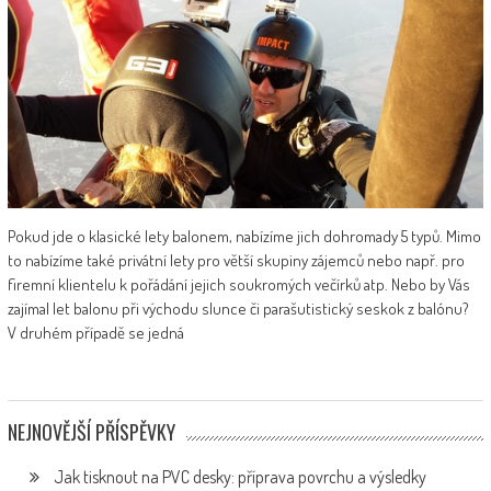
Pokud jde o klasické lety balonem, nabízíme jich dohromady 5 typů. Mimo
to nabízíme také privátní lety pro větší skupiny zájemců nebo např. pro
firemní klientelu k pořádání jejich soukromých večírků atp. Nebo by Vás
zajímal let balonu při východu slunce či parašutistický seskok z balónu?
V druhém případě se jedná
NEJNOVĚJŠÍ PŘÍSPĚVKY
Jak tisknout na PVC desky: příprava povrchu a výsledky