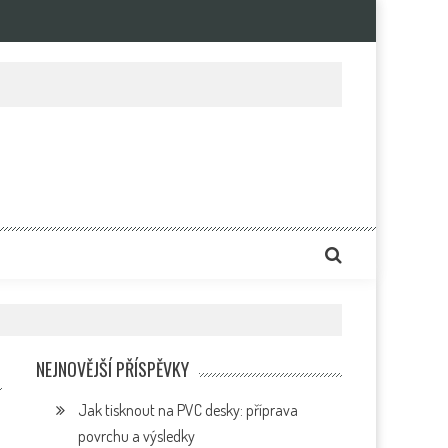
e
NEJNOVĚJŠÍ PŘÍSPĚVKY
Jak tisknout na PVC desky: příprava
povrchu a výsledky