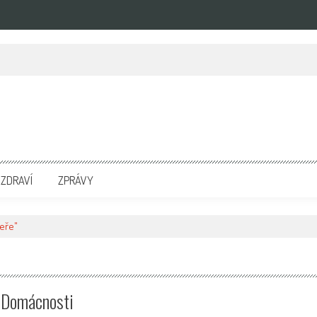
zpravodajských portálech. Press Media. Kde vydat Tiskovou zprávu? Na portále eKompetenc
ZDRAVÍ
ZPRÁVY
veře"
é Domácnosti