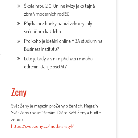
Škola hrou 2.0: Online kvízy jako tajná
zbraň moderních rodičů
u
Půjčka bez banky nabízí velmi rychlý
scénář pro každého
Pro koho je ideální online MBA studium na
Business Institutu?
Léto je tady a s ním přichází i mnoho
odřenin. Jak je ošetřit?
Zeny
Svět Ženy je magazín proŽeny o ženách. Magazín
Svět Ženy rozumí ženám. Čtěte Svět Ženy a buďte
ženou.
https://svet-zeny.cz/moda-a-styl/