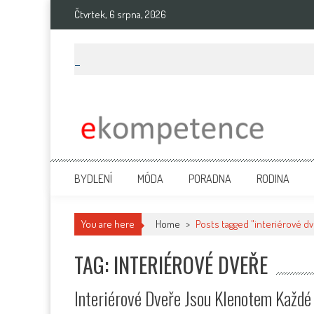
Skip
Čtvrtek, 6 srpna, 2026
to
content
Ekompetence
eKompetence web spol. Press Media. Vydáme vaše tiskové zprávy na 
BYDLENÍ
MÓDA
PORADNA
RODINA
You are here
Home
>
Posts tagged "interiérové d
TAG: INTERIÉROVÉ DVEŘE
Interiérové Dveře Jsou Klenotem Každ