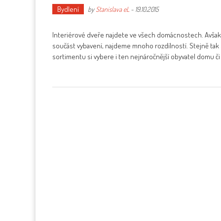
Bydlení
by
Stanislava eL
-
19.10.2015
Interiérové dveře najdete ve všech domácnostech. Avšak
součást vybavení, najdeme mnoho rozdílností. Stejně tak se
sortimentu si vybere i ten nejnáročnější obyvatel domu či 