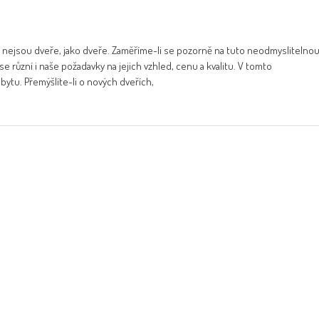
 nejsou dveře, jako dveře. Zaměříme-li se pozorně na tuto neodmyslitelno
 různí i naše požadavky na jejich vzhled, cenu a kvalitu. V tomto
bytu. Přemýšlíte-li o nových dveřích,