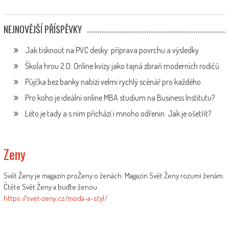
NEJNOVĚJŠÍ PŘÍSPĚVKY
Jak tisknout na PVC desky: příprava povrchu a výsledky
Škola hrou 2.0: Online kvízy jako tajná zbraň moderních rodičů
Půjčka bez banky nabízí velmi rychlý scénář pro každého
Pro koho je ideální online MBA studium na Business Institutu?
Léto je tady a s ním přichází i mnoho odřenin. Jak je ošetřit?
Zeny
Svět Ženy je magazín proŽeny o ženách. Magazín Svět Ženy rozumí ženám.
Čtěte Svět Ženy a buďte ženou.
https://svet-zeny.cz/moda-a-styl/