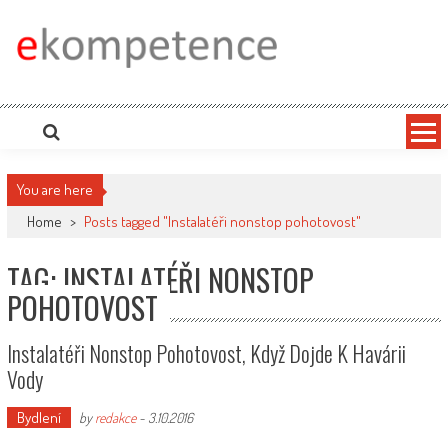
Skip
to
content
Ekompetence
eKompetence web spol. Press Media. Vydáme vaše tiskové zprávy na zpravodajských
portálech. Press Media. Kde vydat Tiskovou zprávu? Na portále eKompetence
You are here
Home
>
Posts tagged "Instalatéři nonstop pohotovost"
TAG: INSTALATÉŘI NONSTOP
POHOTOVOST
Instalatéři Nonstop Pohotovost, Když Dojde K Havárii
Vody
Bydlení
by
redakce
-
3.10.2016