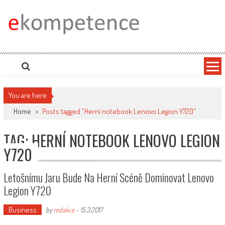
Skip
to
content
Ekompetence
eKompetence web spol. Press Media. Vydáme vaše tiskové zprávy na zpravodajských
portálech. Press Media. Kde vydat Tiskovou zprávu? Na portále eKompetence
You are here
Home
>
Posts tagged "Herní notebook Lenovo Legion Y720"
TAG: HERNÍ NOTEBOOK LENOVO LEGION
Y720
Letošnímu Jaru Bude Na Herní Scéně Dominovat Lenovo
Legion Y720
Business
by
redakce
-
15.3.2017