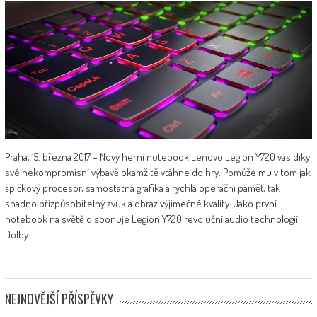
Praha, 15. března 2017 – Nový herní notebook Lenovo Legion Y720 vás díky
své nekompromisní výbavě okamžitě vtáhne do hry. Pomůže mu v tom jak
špičkový procesor, samostatná grafika a rychlá operační paměť, tak
snadno přizpůsobitelný zvuk a obraz výjimečné kvality. Jako první
notebook na světě disponuje Legion Y720 revoluční audio technologií
Dolby
NEJNOVĚJŠÍ PŘÍSPĚVKY