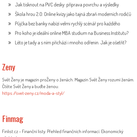
Jak tisknout na PVC desky: příprava povrchu a výsledky
Škola hrou 2.0: Online kvízy jako tajná zbraň moderních rodičů
Půjčka bez banky nabízí velmi rychlý scénář pro každého
Pro koho je ideální online MBA studium na Business Institutu?
Léto je tady a s ním přichází i mnoho odřenin. Jak je ošetřit?
Zeny
Svět Ženy je magazín proŽeny o ženách. Magazín Svět Ženy rozumí ženám.
Čtěte Svět Ženy a buďte ženou.
https://svet-zeny.cz/moda-a-styl/
Finmag
Finlist.cz – Finanční listy. Přehled finančních informací. Ekonomický