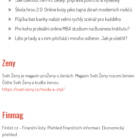
Jak tisknout na PVC desky: příprava povrchu a výsledky
Škola hrou 2.0: Online kvízy jako tajná zbraň moderních rodičů
Půjčka bez banky nabízí velmi rychlý scénář pro každého
Pro koho je ideální online MBA studium na Business Institutu?
Léto je tady a s ním přichází i mnoho odřenin. Jak je ošetřit?
Zeny
Svět Ženy je magazín proŽeny o ženách. Magazín Svět Ženy rozumí ženám.
Čtěte Svět Ženy a buďte ženou.
https://svet-zeny.cz/moda-a-styl/
Finmag
Finlist.cz – Finanční listy. Přehled finančních informací. Ekonomický
přehled