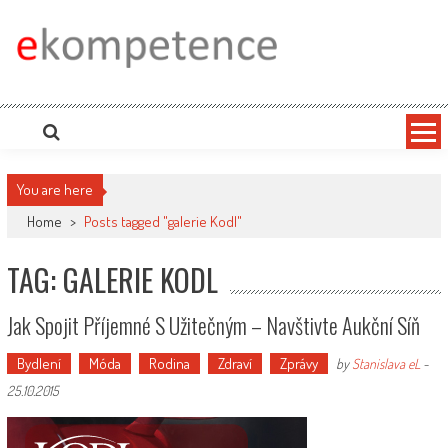
Skip
to
content
Ekompetence
eKompetence web spol. Press Media. Vydáme vaše tiskové zprávy na zpravodajských
portálech. Press Media. Kde vydat Tiskovou zprávu? Na portále eKompetence
You are here
Home
>
Posts tagged "galerie Kodl"
TAG: GALERIE KODL
Jak Spojit Příjemné S Užitečným – Navštivte Aukční Síň
Bydlení
Móda
Rodina
Zdraví
Zprávy
by
Stanislava eL
-
25.10.2015