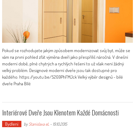
Pokud se rozhodujete jakým způsobem modernizovat svůj byt, může se
vám na první pohled zfát výměna dveří jako přespříliš náročná. V dnešní
moderní době, plné chytrých a rychlých řešení to už však není žádný
velký problém. Designové moderní dveře jsou tak dostupné pro
každého. https://youtu.be/S2G9PhFMJck Velký výběr designů - bílé
dveře Praha Bílé
Interiérové Dveře Jsou Klenotem Každé Domácnosti
Bydlení
by
Stanislava eL
-
19.10.2015