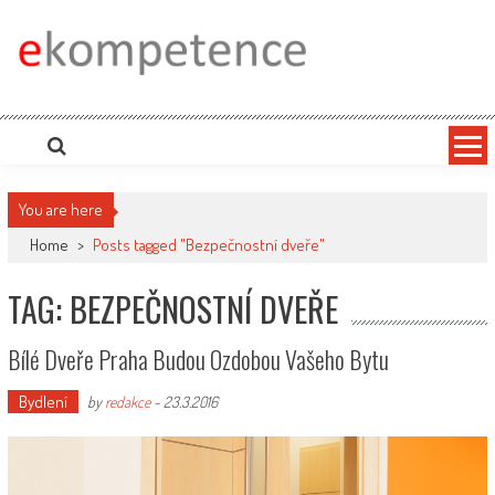
Skip
to
content
Ekompetence
eKompetence web spol. Press Media. Vydáme vaše tiskové zprávy na zpravodajských
portálech. Press Media. Kde vydat Tiskovou zprávu? Na portále eKompetence
You are here
Home
>
Posts tagged "Bezpečnostní dveře"
TAG: BEZPEČNOSTNÍ DVEŘE
Bílé Dveře Praha Budou Ozdobou Vašeho Bytu
Bydlení
by
redakce
-
23.3.2016