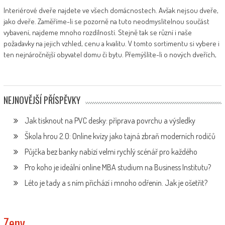
Interiérové dveře najdete ve všech domácnostech. Avšak nejsou dveře,
jako dveře. Zaměříme-li se pozorně na tuto neodmyslitelnou součást
vybavení, najdeme mnoho rozdílností. Stejně tak se různí i naše
požadavky na jejich vzhled, cenu a kvalitu. V tomto sortimentu si vybere i
ten nejnáročnější obyvatel domu či bytu. Přemýšlíte-li o nových dveřích,
NEJNOVĚJŠÍ PŘÍSPĚVKY
Jak tisknout na PVC desky: příprava povrchu a výsledky
Škola hrou 2.0: Online kvízy jako tajná zbraň moderních rodičů
Půjčka bez banky nabízí velmi rychlý scénář pro každého
Pro koho je ideální online MBA studium na Business Institutu?
Léto je tady a s ním přichází i mnoho odřenin. Jak je ošetřit?
Zeny